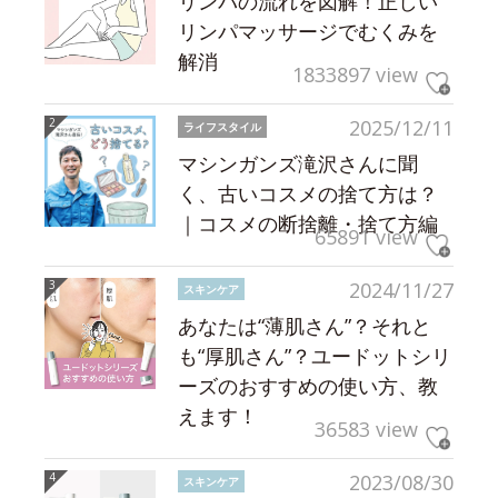
リンパの流れを図解！正しい
リンパマッサージでむくみを
解消
1833897 view
2025/12/11
ライフスタイル
マシンガンズ滝沢さんに聞
く、古いコスメの捨て方は？
｜コスメの断捨離・捨て方編
65891 view
2024/11/27
スキンケア
あなたは“薄肌さん”？それと
も“厚肌さん”？ユードットシリ
ーズのおすすめの使い方、教
えます！
36583 view
2023/08/30
スキンケア