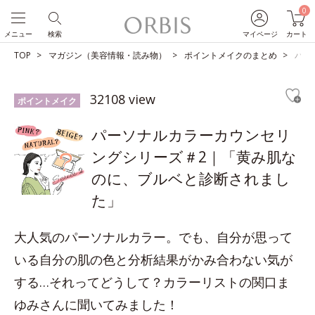
0
メニュー
検索
マイページ
カート
TOP
マガジン（美容情報・読み物）
ポイントメイクのまとめ
パー
32108 view
ポイントメイク
パーソナルカラーカウンセリ
ングシリーズ＃2｜「黄み肌な
のに、ブルベと診断されまし
た」
大人気のパーソナルカラー。でも、自分が思って
いる自分の肌の色と分析結果がかみ合わない気が
する…それってどうして？カラーリストの関口ま
ゆみさんに聞いてみました！