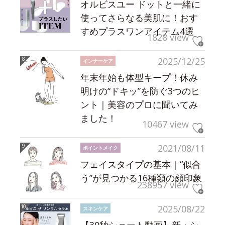
オルビスユー ドットと一緒に
使ってさらなる美肌に！おす
すめプラスワンアイテム4選
1828 view
2025/12/25
インナーケア
年末年始も体型キープ！休み
明けの“ドキッ”を防ぐ3つのヒ
ント｜美容のプロに聞いてみ
ました！
10467 view
2021/08/11
ポイントメイク
フェイスタイプの基本｜“似合
う”が見つかる16種類の顔印象
238957 view
2025/08/22
スキンケア
【30秒ショート動画】新・シ