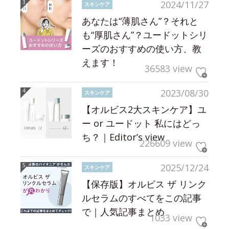
2024/11/27
スキンケア
あなたは“薄肌さん”？それと
も“厚肌さん”？ユードットシリ
ーズのおすすめの使い方、教
えます！
36583 view
2023/08/30
スキンケア
【オルビス2大スキンケア】ユ
ー or ユードット 私にはどっ
ち？｜Editor’s view
226609 view
2025/12/24
スキンケア
【保存版】オルビス ザ リンク
ルセラムのすべてをこの記事
で｜人気記事まとめ
1033 view