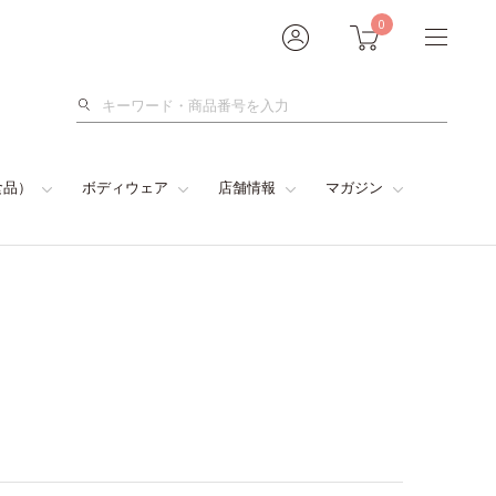
0
検
索
食品）
ボディウェア
店舗情報
マガジン