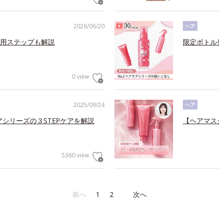
2026/06/20
ヘア
用ステップも解説
限定ボトル
0 view
2025/09/24
ヘア
アシリーズの３STEPケアを解説
【ヘアマス
5360 view
前へ
1
2
次へ