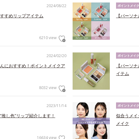
2024/08/22
ポイントメイ
すすめリップアイテム
【パーソナ
6210 view
2024/02/20
ポイントメイ
んにおすすめ！ポイントメイクア
【パーソナ
イテム
8032 view
2023/11/14
ポイントメイ
“推し色”リップ紹介します！
似合うメイ
メイク
16634 view