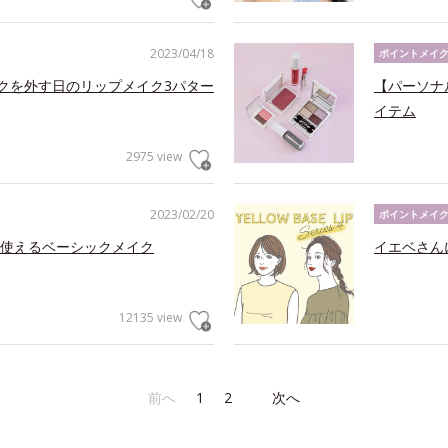
2023/04/18
ポイントメイ
スクを外す日のリップメイク3パター
【パーソナ
イテム
2975 view
2023/02/20
ポイントメイ
使えるベーシックメイク
イエベさん
12135 view
前へ
1
2
次へ