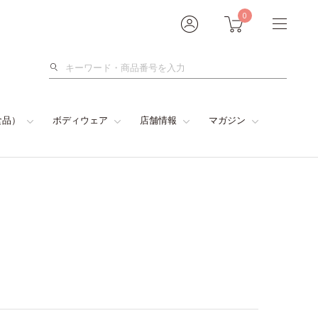
0
検
索
食品）
ボディウェア
店舗情報
マガジン