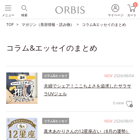
0
メニュー
検索
マイページ
カート
TOP
マガジン（美容情報・読み物）
コラム&エッセイのまとめ
コラム&エッセイのまとめ
NEW
2026/08/04
コラム&エッセイ
夫婦でシェア！ここちよさを追求したサラサ
ラUVジェル
0 view
NEW
2026/08/01
コラム&エッセイ
真木あかりさんの12星座占い（8月の運勢）