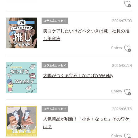
2026/07/03
コラム&エッセイ
美白ケアしたいけどベタつきは嫌！社員の推
し美容液
0 view
2026/06/24
コラム&エッセイ
太陽がつくる宝石｜なにげなWeekly
0 view
2026/06/18
コラム&エッセイ
人気商品が刷新！「小さくなった」そのワケ
は？
0 view