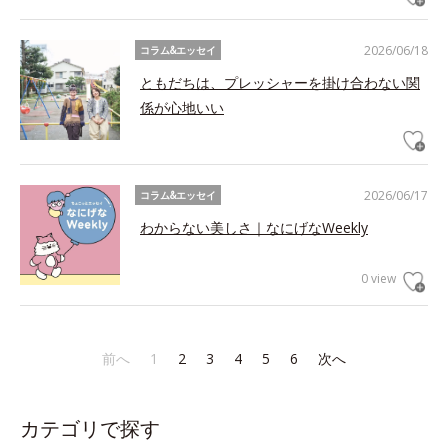
2026/06/18
コラム&エッセイ
ともだちは、プレッシャーを掛け合わない関
係が心地いい
2026/06/17
コラム&エッセイ
わからない美しさ｜なにげなWeekly
0 view
前へ
1
2
3
4
5
6
次へ
カテゴリで探す