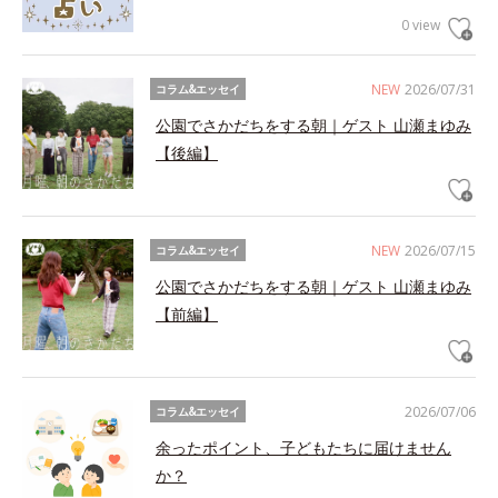
0 view
NEW
2026/07/31
コラム&エッセイ
公園でさかだちをする朝｜ゲスト 山瀬まゆみ
【後編】
NEW
2026/07/15
コラム&エッセイ
公園でさかだちをする朝｜ゲスト 山瀬まゆみ
【前編】
2026/07/06
コラム&エッセイ
余ったポイント、子どもたちに届けません
か？