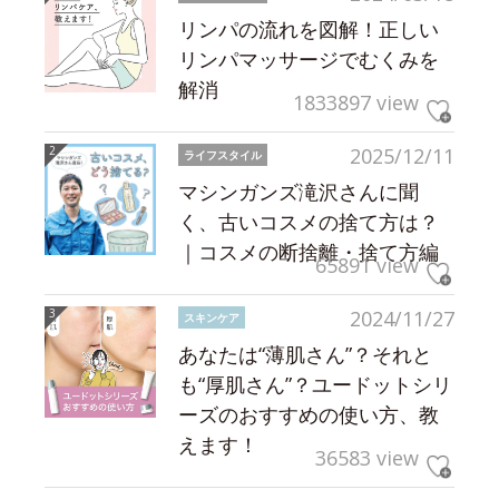
リンパの流れを図解！正しい
リンパマッサージでむくみを
解消
1833897 view
2025/12/11
ライフスタイル
マシンガンズ滝沢さんに聞
く、古いコスメの捨て方は？
｜コスメの断捨離・捨て方編
65891 view
2024/11/27
スキンケア
あなたは“薄肌さん”？それと
も“厚肌さん”？ユードットシリ
ーズのおすすめの使い方、教
えます！
36583 view