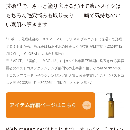
1
技術*
で、さっと塗り広げるだけで濃いメイクは
もちろん毛穴悩みも取り去り、一瞬で気持ちのい
い素肌へ導きます。
*1 ポーラ化成独自の（Ｃ１２－２０）アルキルグルコシド（保湿）で形成
するミセルから、汚れをはね返す水の膜をつくる技術が日本初（2024年12
月時点、J－GLOBALによる自社調べ）
※「VOCE」「美的」「MAQUIA」において上半期/下半期に発表される美容
賢者のベストコスメクレンジング部門での上半期１位、かつ＠cosmeベス
トコスメアワード下半期クレンジング新人賞１位を受賞したこと（ベストコ
スメ開始2003年1月～2025年11月時点、オルビス調べ）
Web magazineではこれまで「オルビス ザ クレン