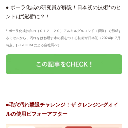
● ポーラ化成の研究員が解説！日本初の技術*のヒ
ントは“洗濯”に？！
* ポーラ化成独自の（Ｃ１２－２０）アルキルグルコシド（保湿）で形成す
るミセルから、汚れをはね返す水の膜をつくる技術が日本初（2024年12月
時点、J－GLOBALによる自社調べ）
■毛穴汚れ撃退チャレンジ！ザ クレンジングオイ
ルの使用ビフォーアフター