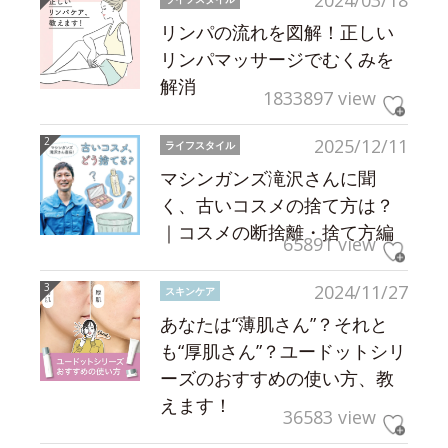
2024/03/18
リンパの流れを図解！正しい
リンパマッサージでむくみを
解消
1833897 view
2025/12/11
ライフスタイル
マシンガンズ滝沢さんに聞
く、古いコスメの捨て方は？
｜コスメの断捨離・捨て方編
65891 view
2024/11/27
スキンケア
あなたは“薄肌さん”？それと
も“厚肌さん”？ユードットシリ
ーズのおすすめの使い方、教
えます！
36583 view