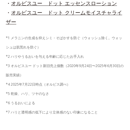
・
オルビスユー ドット エッセンスローション
・
オルビスユー ドット クリームモイスチャライ
ザー
*1 メラニンの生成を抑えシミ・そばかすを防ぐ（ウォッシュ除く。ウォッ
シュは肌荒れを防ぐ）
*2 ハリやうるおいを与える年齢に応じたお手入れ
*3 オルビスユー ドット新旧売上個数（2020年9月24日〜2025年6月30日の
販売実績）
*4 2025年7月22日時点（オルビス調べ）
*5 乾燥、ハリ、ツヤのなさ
*6 うるおいによる
*7 ハリと透明感の低下により立体感のない印象になること