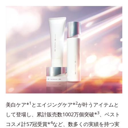
1
2
美白ケア*
とエイジングケア*
が叶うアイテムと
3
して登場し、累計販売数1002万個突破*
、ベスト
4
コスメ計57冠受賞*
など、数多くの実績を持つ実