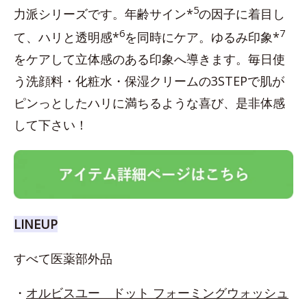
5
力派シリーズです。年齢サイン*
の因子に着目し
6
7
て、ハリと透明感*
を同時にケア。ゆるみ印象*
をケアして立体感のある印象へ導きます。毎日使
う洗顔料・化粧水・保湿クリームの3STEPで肌が
ピンっとしたハリに満ちるような喜び、是非体感
して下さい！
LINEUP
すべて医薬部外品
・
オルビスユー ドット フォーミングウォッシュ