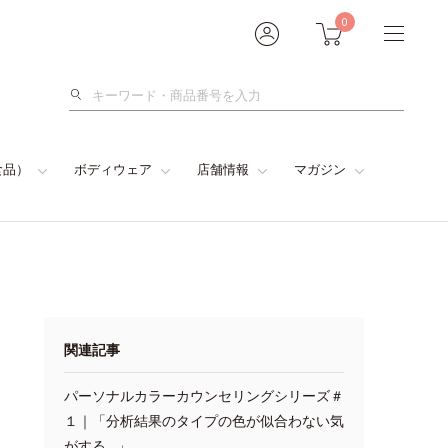
0
検
索
食品）
ボディウェア
店舗情報
マガジン
関連記事
パーソナルカラーカウンセリングシリーズ＃
１｜「分析結果のタイプの色が似合わない気
がする…」