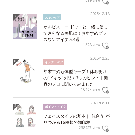
1099 view
2025/12/18
スキンケア
オルビスユー ドットと一緒に使っ
てさらなる美肌に！おすすめプラ
スワンアイテム4選
1828 view
2025/12/25
インナーケア
年末年始も体型キープ！休み明け
の“ドキッ”を防ぐ3つのヒント｜美
容のプロに聞いてみました！
10467 view
2021/08/11
ポイントメイク
フェイスタイプの基本｜“似合う”が
見つかる16種類の顔印象
238957 view