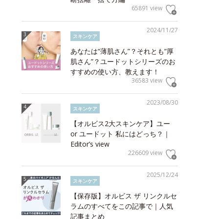
65891 view
2024/11/27
スキンケア
あなたは“薄肌さん”？それとも“厚
肌さん”？ユードットシリーズのお
すすめの使い方、教えます！
36583 view
2023/08/30
スキンケア
【オルビス2大スキンケア】ユー
or ユードット 私にはどっち？｜
Editor’s view
226609 view
2025/12/24
スキンケア
【保存版】オルビス ザ リンクルセ
ラムのすべてをこの記事で｜人気
記事まとめ