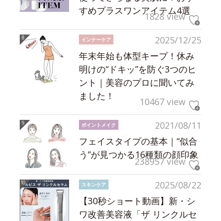
すめプラスワンアイテム4選
1828 view
2025/12/25
インナーケア
年末年始も体型キープ！休み
明けの“ドキッ”を防ぐ3つのヒ
ント｜美容のプロに聞いてみ
ました！
10467 view
2021/08/11
ポイントメイク
フェイスタイプの基本｜“似合
う”が見つかる16種類の顔印象
238957 view
2025/08/22
スキンケア
【30秒ショート動画】新・シ
ワ改善美容液「ザ リンクルセ