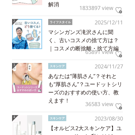
解消
1833897 view
2025/12/11
ライフスタイル
マシンガンズ滝沢さんに聞
く、古いコスメの捨て方は？
｜コスメの断捨離・捨て方編
65891 view
2024/11/27
スキンケア
あなたは“薄肌さん”？それと
も“厚肌さん”？ユードットシリ
ーズのおすすめの使い方、教
えます！
36583 view
2023/08/30
スキンケア
【オルビス2大スキンケア】ユ