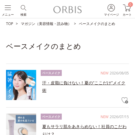
0
メニュー
検索
マイページ
カート
TOP
マガジン（美容情報・読み物）
ベースメイクのまとめ
ベースメイクのまとめ
NEW
2026/08/05
ベースメイク
汗・皮脂に負けない！夏の“ここだけ”メイク
術
NEW
2026/07/15
ベースメイク
夏もサラリ肌をあきらめない！社員のこだわ
りは？