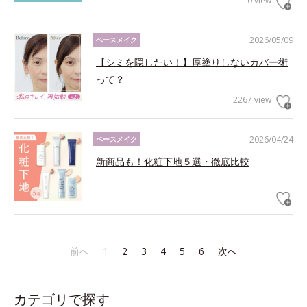
0 view
2026/05/09
ベースメイク
【シミを隠したい！】厚塗りしないカバー術
って？
2267 view
2026/04/24
ベースメイク
新商品も！化粧下地５選・徹底比較
前へ
1
2
3
4
5
6
次へ
カテゴリで探す