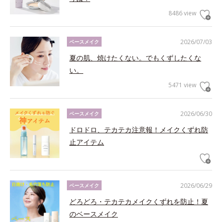
8486 view
2026/07/03
ベースメイク
夏の肌、焼けたくない。でもくずしたくな
い。
5471 view
2026/06/30
ベースメイク
ドロドロ、テカテカ注意報！メイクくずれ防
止アイテム
2026/06/29
ベースメイク
どろどろ・テカテカメイクくずれを防止！夏
のベースメイク