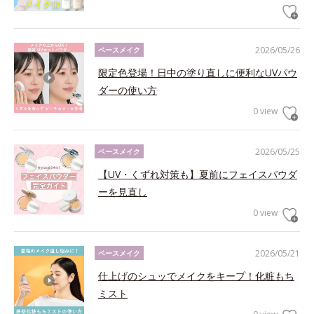
2026/05/26
ベースメイク
限定色登場！日中の塗り直しに便利なUVパウ
ダーの使い方
0 view
2026/05/25
ベースメイク
【UV・くずれ対策も】夏前にフェイスパウダ
ーを見直し
0 view
2026/05/21
ベースメイク
仕上げのシュッでメイクをキープ！化粧もち
ミスト