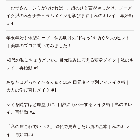
「お母さん、シミがなければ…」娘のひと言がきっかけ。ノーメ
イク派の私がナチュラルメイクを学びます｜私のキレイ、再始動
＃4
年末年始も体型キープ！休み明けの“ドキッ”を防ぐ3つのヒント
｜美容のプロに聞いてみました！
40代の私にちょうどいい。目元悩みに応える変身メイク｜私のキ
レイ、再始動 #1
あなたはどっち!? たるみ＆くぼみ 目元タイプ別アイメイク術｜
大人の学び直しメイク #1
シミを隠すほど厚塗りに…自然にカバーするメイク術｜私のキレ
イ、再始動 #2
「私の眉これでいい？」50代で見直したい眉の基本｜私のキレ
イ、再始動#3