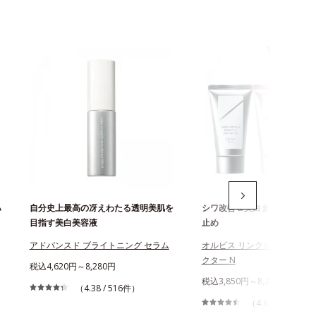
ハ
自分史上最高の冴えわたる透明美肌を
シワ改善＆美白まで叶える薬
目指す美白美容液
止め
アドバンスド ブライトニング セラム
オルビス リンクルブライトU
クター N
税込4,620円～8,280円
税込3,850円～8,280円
（4.38 / 516件）
（4.64 / 864件）