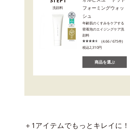
STEP1
フォーミングウォッ
洗顔料
シュ
年齢肌のくすみをケアする
密着泡のエイジングケア洗
顔料
(4.66 / 675件)
税込2,310円
商品を選ぶ
＋1アイテムでもっとキレイに！