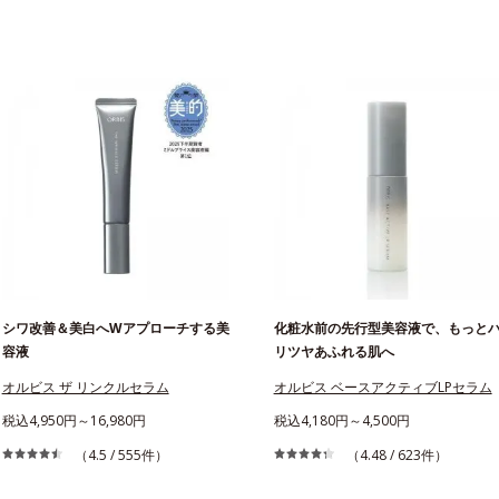
シワ改善＆美白へWアプローチする美
化粧水前の先行型美容液で、もっと
容液
リツヤあふれる肌へ
オルビス ザ リンクルセラム
オルビス ベースアクティブLPセラム
税込4,950円～16,980円
税込4,180円～4,500円
（4.5 / 555件）
（4.48 / 623件）