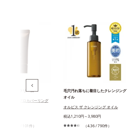
のためのBBクリーム
毛穴汚れ落ちに着目したクレンジング
オイル
スアンバー プロカバーリング
オルビス ザ クレンジング オイル
970円
税込1,210円～3,980円
（3.95 / 101件）
（4.36 / 790件）