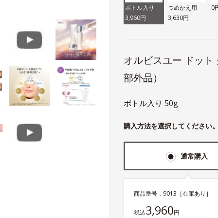
ボトル入り
つめかえ用
0
3,960円
3,630円
オルビスユー ドット
部外品）
ボトル入り 50g
購入方法を選択してください
通常購入
商品番号：
9013
［在庫あり］
3,960
税込
円