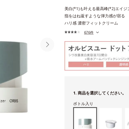
美白(*1)も叶える最高峰(*2)エイジ
指をはね返すような弾力感が宿る
ハリ感 濃密フィットクリーム
676件
1. 商品を選択してください。
ボトル入り