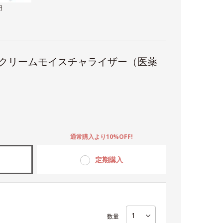
円
 クリームモイスチャライザー（医薬
。
通常購入より10%OFF!
定期購入
数量