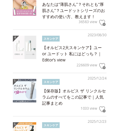
あなたは“薄肌さん”？それとも“厚
肌さん”？ユードットシリーズのお
すすめの使い方、教えます！
36583 view
2023/08/30
スキンケア
【オルビス2大スキンケア】ユー
or ユードット 私にはどっち？｜
Editor’s view
226609 view
2025/12/24
スキンケア
【保存版】オルビス ザ リンクルセ
ラムのすべてをこの記事で｜人気
記事まとめ
1033 view
2025/12/23
スキンケア