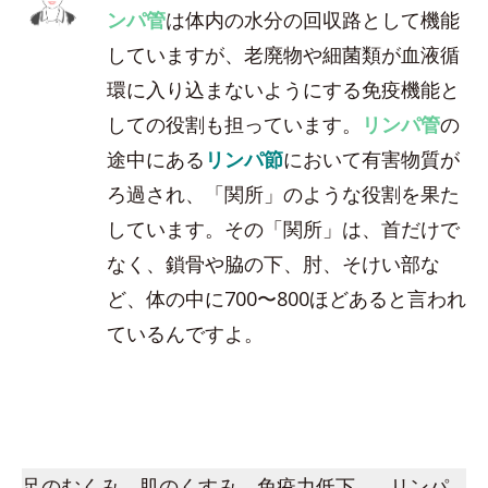
ンパ管
は体内の水分の回収路として機能
していますが、老廃物や細菌類が血液循
環に入り込まないようにする免疫機能と
しての役割も担っています。
リンパ管
の
途中にある
リンパ節
において有害物質が
ろ過され、「関所」のような役割を果た
しています。その「関所」は、首だけで
なく、鎖骨や脇の下、肘、そけい部な
ど、体の中に700〜800ほどあると言われ
ているんですよ。
足のむくみ、肌のくすみ、免疫力低下…。リンパ