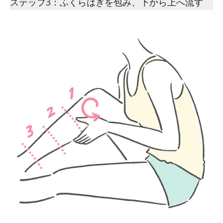
ステップ3：ふくらはぎを包み、下から上へ流す