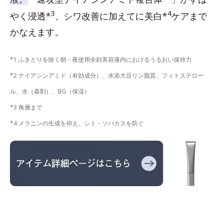
3
4
やく浸透*
、シワ改善に加えてに美白*
ケアまで
かなえます。
*1 ふきとりを除く朝・夜使用全顔美容液内におけるうるおい保持力
*2 ナイアシンアミド（有効成分）、水添大豆リン脂質、フィトステロー
ル、水（基剤）、BG（保湿）
*3 角層まで
*4 メラニンの生成を抑え、シミ・ソバカスを防ぐ