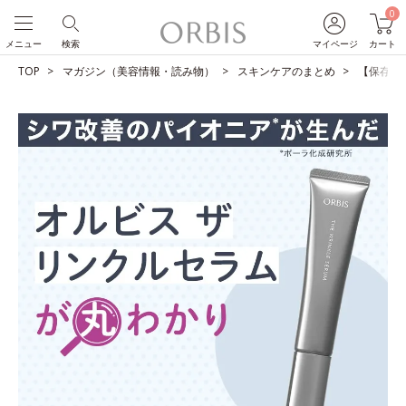
0
メニュー
検索
マイページ
カート
TOP
マガジン（美容情報・読み物）
スキンケアのまとめ
【保存版