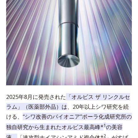
2025年8月に発売された
「オルビス ザ リンクルセ
ラム」（医薬部外品）は
、20年以上シワ研究を続
ける、
“シワ改善のパイオニア”ポーラ化成研究所の
1
独自研究から生まれたオルビス最高峰*
の美容
2
液。
「速攻型ナイアシンアミド複合体*
」がすば