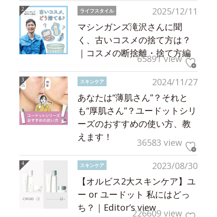
2025/12/11
ライフスタイル
マシンガンズ滝沢さんに聞
く、古いコスメの捨て方は？
｜コスメの断捨離・捨て方編
65891 view
2024/11/27
スキンケア
あなたは“薄肌さん”？それと
も“厚肌さん”？ユードットシリ
ーズのおすすめの使い方、教
えます！
36583 view
2023/08/30
スキンケア
【オルビス2大スキンケア】ユ
ー or ユードット 私にはどっ
ち？｜Editor’s view
226609 view