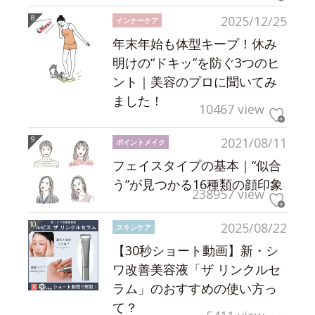
2025/12/25
インナーケア
年末年始も体型キープ！休み
明けの“ドキッ”を防ぐ3つのヒ
ント｜美容のプロに聞いてみ
ました！
10467 view
2021/08/11
ポイントメイク
フェイスタイプの基本｜“似合
う”が見つかる16種類の顔印象
238957 view
2025/08/22
スキンケア
【30秒ショート動画】新・シ
ワ改善美容液「ザ リンクルセ
ラム」のおすすめの使い方っ
て？