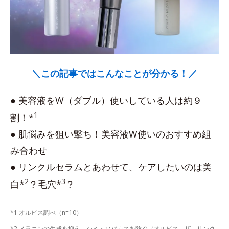
＼この記事ではこんなことが分かる！／
● 美容液をW（ダブル）使いしている人は約９
1
割！*
● 肌悩みを狙い撃ち！美容液W使いのおすすめ組
み合わせ
● リンクルセラムとあわせて、ケアしたいのは美
2
3
白*
？毛穴*
？
*1 オルビス調べ（n=10）
*2 メラニンの生成を抑え、シミ・ソバカスを防ぐ（オルビス ザ リンク