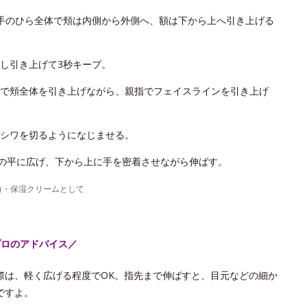
手のひら全体で頬は内側から外側へ、額は下から上へ引き上げる
し引き上げて3秒キープ。
で頬全体を引き上げながら、親指でフェイスラインを引き上げ
シワを切るようになじませる。
手の平に広げ、下から上に手を密着させながら伸ばす。
白・保湿クリームとして
プロのアドバイス／
際は、軽く広げる程度でOK。指先まで伸ばすと、目元などの細か
ですよ。