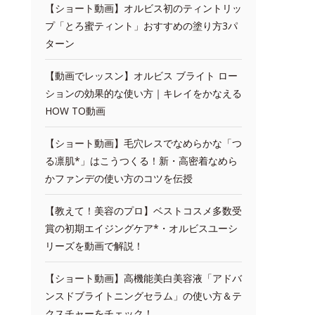
【ショート動画】オルビス初のティントリッ
プ「とろ蜜ティント」おすすめの塗り方3パ
ターン
【動画でレッスン】オルビス ブライト ロー
ションの効果的な使い方｜キレイをかなえる
HOW TO動画
【ショート動画】毛穴レスでなめらかな「つ
る凛肌*」はこうつくる！新・高密着なめら
かファンデの使い方のコツを伝授
【教えて！美容のプロ】ベストコスメ多数受
賞の初期エイジングケア*・オルビスユーシ
リーズを動画で解説！
【ショート動画】高機能美白美容液「アドバ
ンスドブライトニングセラム」の使い方＆テ
クスチャーをチェック！