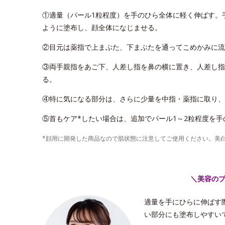
①適量（パール1粒程度）を手のひら全体に軽く伸ばす。
ように塗布し、顔全体になじませる。
②目元は薬指で上まぶた、下まぶたを通ってこめかみに流
③両手親指をあご下、人差し指を鼻の横に置き、人差し指
る。
④特に気になる部分は、さらに少量を中指・薬指に取り、
⑤首もケア*したい場合は、追加でパール1～2粒程度を
*顔用に開発した商品なので肌状態に注意してご使用ください。美
＼美容の
適量を手にひらに伸ばす
い部分にも塗布しやすい