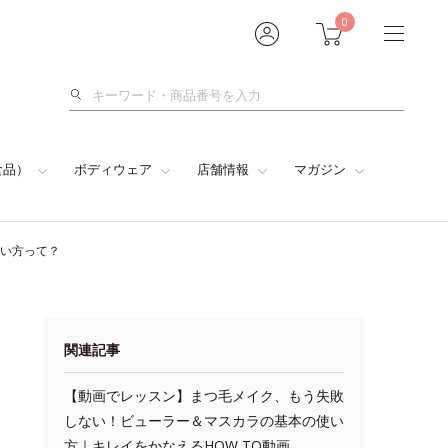
0
検
索
食品）
ボディウェア
店舗情報
マガジン
使い方って？
関連記事
【動画でレッスン】まつ毛メイク、もう失敗
しない！ビューラー＆マスカラの基本の使い
方｜キレイをかなえるHOW TO動画