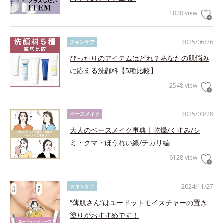
1828 view
2025/06/26
スキンケア
ぴったりのアイテムはどれ？あなたの肌悩み
に応える洗顔料【5種比較】
2548 view
2025/03/28
ベースメイク
大人のベースメイク事典｜乾燥/くすみ/シ
ミ・クマ・ほうれい線/テカリ編
6128 view
2024/11/27
スキンケア
“薄肌さん”はユードットモイスチャーの置き
塗りがおすすめです！