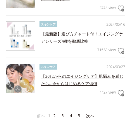
4524 view
2024/05/16
スキンケア
【最新版】選び方チャート付！エイジングケ
アシリーズ4種を徹底比較
71583 view
2024/03/27
スキンケア
【30代からのエイジングケア】肌悩みを感じ
たら…今からはじめるケア習慣
4427 view
前へ
1
2
3
4
5
次へ