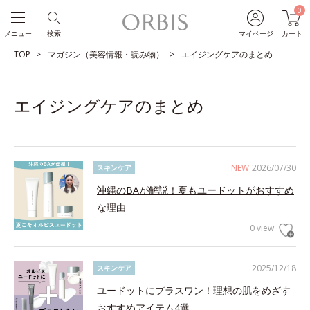
0
メニュー
検索
マイページ
カート
TOP
マガジン（美容情報・読み物）
エイジングケアのまとめ
エイジングケアのまとめ
NEW
2026/07/30
スキンケア
沖縄のBAが解説！夏もユードットがおすすめ
な理由
0 view
2025/12/18
スキンケア
ユードットにプラスワン！理想の肌をめざす
おすすめアイテム4選