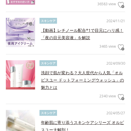
36583 view
2024/11/21
スキンケア
【動画】レチノール配合*1で目元にハリ感！
「夜の目元美容液」を解説
3465 view
2024/09/30
スキンケア
洗顔で肌が変わる？大人世代から人気「オル
ビスユー ドットフォーミングウォッシュ」の
魅力とは
2340 view
2024/05/27
スキンケア
年齢肌に寄り添うスキンケアシリーズ オルビ
スユー大解剖！