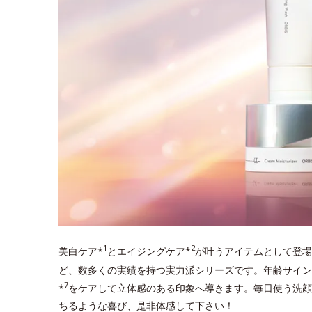
1
2
美白ケア*
とエイジングケア*
が叶うアイテムとして登場
ど、数多くの実績を持つ実力派シリーズです。年齢サイン
7
*
をケアして立体感のある印象へ導きます。毎日使う洗顔
ちるような喜び、是非体感して下さい！