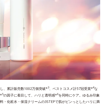
3
4
し、累計販売数1002万個突破*
、ベストコスメ計57冠受賞*
な
5
6
*
の因子に着目して、ハリと透明感*
を同時にケア。ゆるみ印象
料・化粧水・保湿クリームの3STEPで肌がピンっとしたハリに満