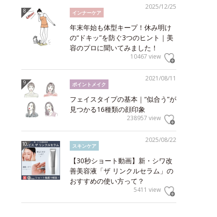
2025/12/25
インナーケア
年末年始も体型キープ！休み明け
の“ドキッ”を防ぐ3つのヒント｜美
容のプロに聞いてみました！
10467 view
2021/08/11
ポイントメイク
フェイスタイプの基本｜“似合う”が
見つかる16種類の顔印象
238957 view
2025/08/22
スキンケア
【30秒ショート動画】新・シワ改
善美容液「ザ リンクルセラム」の
おすすめの使い方って？
5411 view