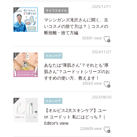
2025/12/11
ライフスタイル
マシンガンズ滝沢さんに聞く、古
いコスメの捨て方は？｜コスメの
断捨離・捨て方編
65891 view
2024/11/27
スキンケア
あなたは“薄肌さん”？それとも“厚
肌さん”？ユードットシリーズのお
すすめの使い方、教えます！
36583 view
2023/08/30
スキンケア
【オルビス2大スキンケア】ユー
or ユードット 私にはどっち？｜
Editor’s view
226609 view