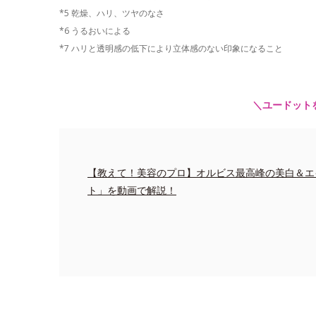
*5 乾燥、ハリ、ツヤのなさ
*6 うるおいによる
*7 ハリと透明感の低下により立体感のない印象になること
＼ユードット
【教えて！美容のプロ】オルビス最高峰の美白＆エ
ト」を動画で解説！