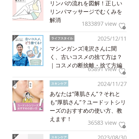
リンパの流れを図解！正しい
リンパマッサージでむくみを
解消
1833897 view
2025/12/11
ライフスタイル
マシンガンズ滝沢さんに聞
く、古いコスメの捨て方は？
｜コスメの断捨離・捨て方編
65891 view
2024/11/27
スキンケア
あなたは“薄肌さん”？それと
も“厚肌さん”？ユードットシリ
ーズのおすすめの使い方、教
えます！
36583 view
2023/08/30
スキンケア