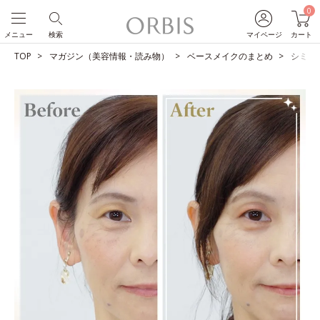
0
メニュー
検索
マイページ
カート
TOP
マガジン（美容情報・読み物）
ベースメイクのまとめ
シミを