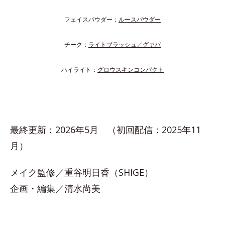
フェイスパウダー：
ルースパウダー
チーク：
ライトブラッシュ／グァバ
ハイライト：
グロウスキンコンパクト
最終更新：2026年5月 （初回配信：2025年11
月）
メイク監修／重谷明日香（SHIGE）
企画・編集／清水尚美