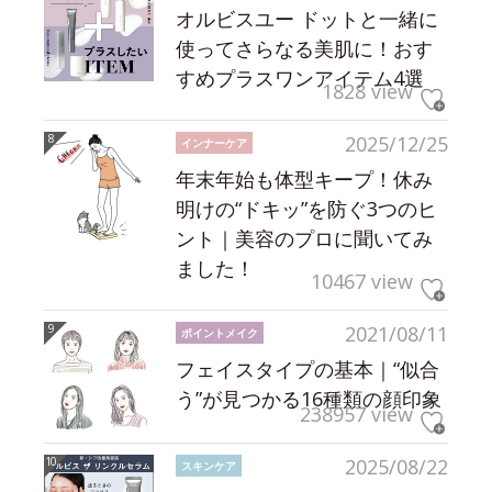
オルビスユー ドットと一緒に
使ってさらなる美肌に！おす
すめプラスワンアイテム4選
1828 view
2025/12/25
インナーケア
年末年始も体型キープ！休み
明けの“ドキッ”を防ぐ3つのヒ
ント｜美容のプロに聞いてみ
ました！
10467 view
2021/08/11
ポイントメイク
フェイスタイプの基本｜“似合
う”が見つかる16種類の顔印象
238957 view
2025/08/22
スキンケア