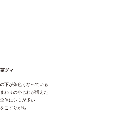
茶グマ
目の下が茶色くなっている
目まわりの小じわが増えた
顔全体にシミが多い
目をこすりがち