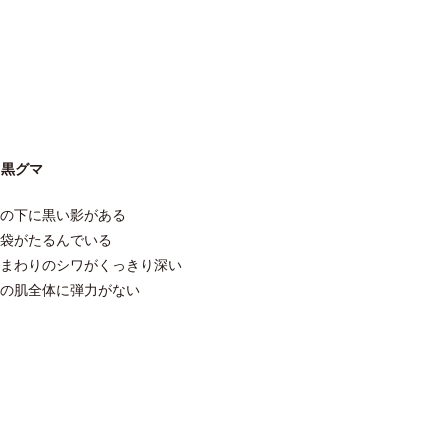
黒グマ
目の下に黒い影がある
涙袋がたるんでいる
目まわりのシワがくっきり深い
顔の肌全体に弾力がない