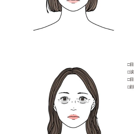
□
□
□
□