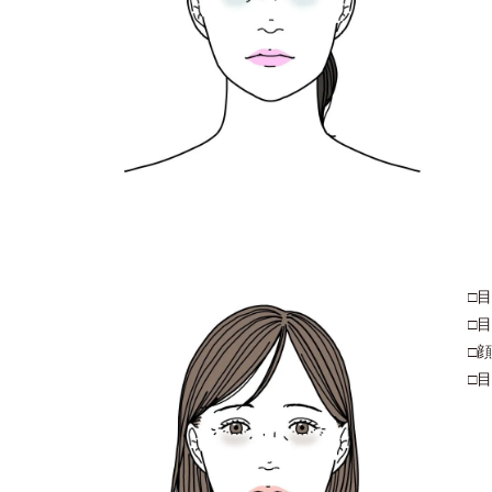
□
□
□
□