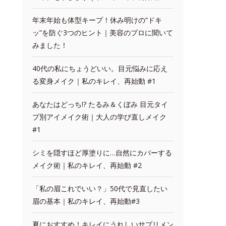
年末年始も体型キープ！休み明けの“ドキ
ッ”を防ぐ3つのヒント｜美容のプロに聞いて
みました！
40代の私にちょうどいい。目元悩みに応え
る変身メイク｜私のキレイ、再始動 #1
あなたはどっち!? たるみ＆くぼみ 目元タイ
プ別アイメイク術｜大人の学び直しメイク
#1
シミを隠すほど厚塗りに…自然にカバーする
メイク術｜私のキレイ、再始動 #2
「私の眉これでいい？」50代で見直したい
眉の基本｜私のキレイ、再始動#3
夏におすすめ！キレイにうれしいサプリメン