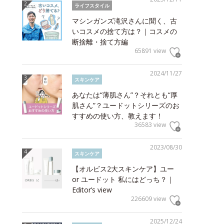
ライフスタイル
マシンガンズ滝沢さんに聞く、古
いコスメの捨て方は？｜コスメの
断捨離・捨て方編
65891 view
2024/11/27
スキンケア
あなたは“薄肌さん”？それとも“厚
肌さん”？ユードットシリーズのお
すすめの使い方、教えます！
36583 view
2023/08/30
スキンケア
【オルビス2大スキンケア】ユー
or ユードット 私にはどっち？｜
Editor’s view
226609 view
2025/12/24