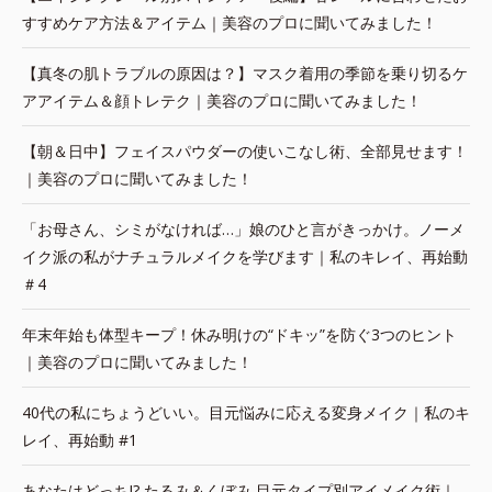
すすめケア方法＆アイテム｜美容のプロに聞いてみました！
【真冬の肌トラブルの原因は？】マスク着用の季節を乗り切るケ
アアイテム＆顔トレテク｜美容のプロに聞いてみました！
【朝＆日中】フェイスパウダーの使いこなし術、全部見せます！
｜美容のプロに聞いてみました！
「お母さん、シミがなければ…」娘のひと言がきっかけ。ノーメ
イク派の私がナチュラルメイクを学びます｜私のキレイ、再始動
＃4
年末年始も体型キープ！休み明けの“ドキッ”を防ぐ3つのヒント
｜美容のプロに聞いてみました！
40代の私にちょうどいい。目元悩みに応える変身メイク｜私のキ
レイ、再始動 #1
あなたはどっち!? たるみ＆くぼみ 目元タイプ別アイメイク術｜