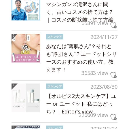
マシンガンズ滝沢さんに聞
く、古いコスメの捨て方は？
｜コスメの断捨離・捨て方編
65891 view
2024/11/27
スキンケア
あなたは“薄肌さん”？それと
も“厚肌さん”？ユードットシリ
ーズのおすすめの使い方、教
えます！
36583 view
2023/08/30
スキンケア
【オルビス2大スキンケア】ユ
ー or ユードット 私にはどっ
ち？｜Editor’s view
226609 view
2025/12/24
スキンケア