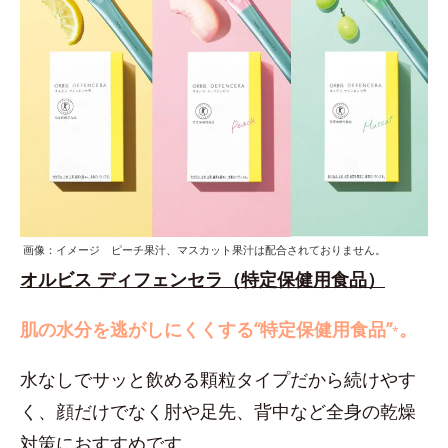
画像：イメージ ピーチ果汁、マスカット果汁は配合されておりません。
オルビス ディフェンセラ（特定保健用食品）
肌の水分を逃がしにくくする“特定保健用食品”
。
*
水なしでサッと飲める顆粒タイプだから続けやす
く、顔だけでなく肘や足先、背中など全身の乾燥
対策におすすめです。