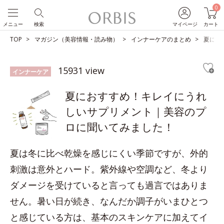
0
メニュー
検索
マイページ
カート
TOP
マガジン（美容情報・読み物）
インナーケアのまとめ
夏にお
15931 view
インナーケア
夏におすすめ！キレイにうれ
しいサプリメント｜美容のプ
ロに聞いてみました！
夏は冬に比べ乾燥を感じにくい季節ですが、外的
刺激は意外とハード。紫外線や空調など、冬より
ダメージを受けていると言っても過言ではありま
せん。暑い日が続き、なんだか調子がいまひとつ
と感じている方は、基本のスキンケアに加えてイ