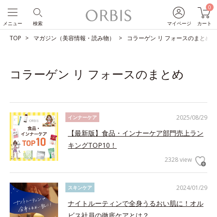
0
メニュー
検索
マイページ
カート
TOP
マガジン（美容情報・読み物）
コラーゲン リ フォースのまとめ
コラーゲン リ フォースのまとめ
2025/08/29
インナーケア
【最新版】食品・インナーケア部門売上ラン
キングTOP10！
2328 view
2024/01/29
スキンケア
ナイトルーティンで全身うるおい肌に！オル
ビス社員の徹底ケアとは？