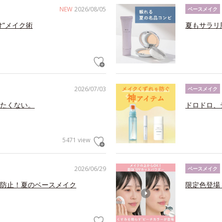
NEW
2026/08/05
ベースメイク
け”メイク術
夏もサラリ
2026/07/03
ベースメイク
たくない。
ドロドロ、
5471 view
2026/06/29
ベースメイク
防止！夏のベースメイク
限定色登場