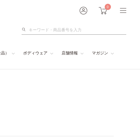
0
検
索
食品）
ボディウェア
店舗情報
マガジン