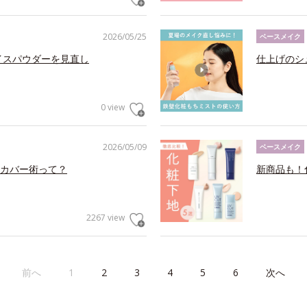
2026/05/25
ベースメイク
イスパウダーを見直し
仕上げのシ
0 view
2026/05/09
ベースメイク
カバー術って？
新商品も！
2267 view
前へ
1
2
3
4
5
6
次へ