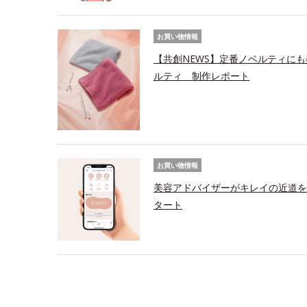
お買い物情報
【共創NEWS】定番ノベルティにも
ルティ 制作レポート
お買い物情報
美容アドバイザーがキレイの近道を
タート