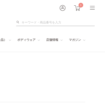
0
検
索
食品）
ボディウェア
店舗情報
マガジン