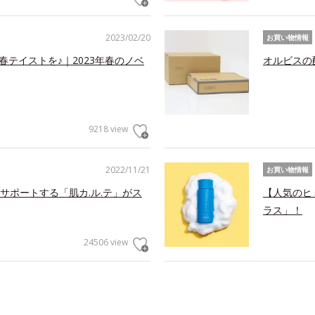
2023/02/20
お買い物情報
春テイストを♪｜2023年春のノベ
オルビスの
9218 view
2022/11/21
お買い物情報
サポートする「肌カ.ル.テ」がス
【人気のヒ
ラス」！
24506 view