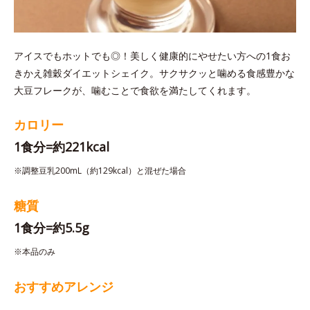
アイスでもホットでも◎！美しく健康的にやせたい方への1食お
きかえ雑穀ダイエットシェイク。サクサクッと噛める食感豊かな
大豆フレークが、噛むことで食欲を満たしてくれます。
カロリー
1食分=約221kcal
※調整豆乳200mL（約129kcal）と混ぜた場合
糖質
1食分=約5.5g
※本品のみ
おすすめアレンジ