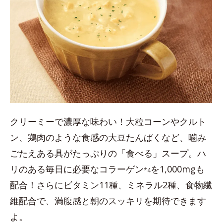
クリーミーで濃厚な味わい！大粒コーンやクルト
ン、鶏肉のような食感の大豆たんぱくなど、噛み
ごたえある具がたっぷりの「食べる」スープ。ハ
リのある毎日に必要なコラーゲン
を1,000mgも
*4
配合！さらにビタミン11種、ミネラル2種、食物繊
維配合で、満腹感と朝のスッキリを期待できます
よ。