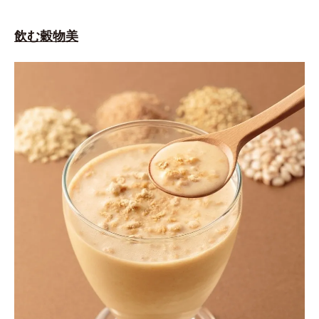
飲む穀物美