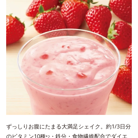
ずっしりお腹にたまる大満足シェイク。約1/3日分
のビタミン10種
・鉄分・食物繊維配合でダイエ
*2