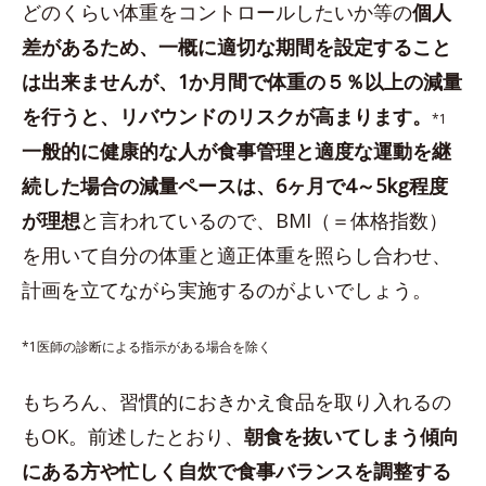
どのくらい体重をコントロールしたいか等の
個人
差があるため、一概に適切な期間を設定すること
は出来ませんが、1か月間で体重の５％以上の減量
を行うと、リバウンドのリスクが高まります。
*1
一般的に健康的な人が食事管理と適度な運動を継
続した場合の減量ペースは、6ヶ月で4～5kg程度
が理想
と言われているので、BMI（＝体格指数）
を用いて自分の体重と適正体重を照らし合わせ、
計画を立てながら実施するのがよいでしょう。
*1医師の診断による指示がある場合を除く
もちろん、習慣的におきかえ食品を取り入れるの
もOK。前述したとおり、
朝食を抜いてしまう傾向
にある方や忙しく自炊で食事バランスを調整する