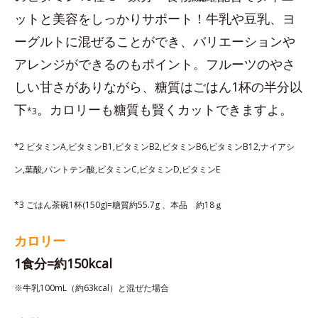
ットと美容をしっかりサポート！牛乳や豆乳、ヨ
ーグルトに混ぜることができ、バリエーションや
アレンジができるのもポイント。フルーツのやさ
しい甘さがありながら、糖質はごはん1杯の半分以
下
。カロリーも糖質も賢くカットできますよ。
*3
*2 ビタミンA,ビタミンB1,ビタミンB2,ビタミンB6,ビタミンB12,ナイアシ
ン,葉酸,パントテン酸,ビタミンC,ビタミンD,ビタミンE
*3 ごはん茶碗1杯(150g)=糖質約55.7g 、本品 約18ｇ
カロリー
1食分=約150kcal
※牛乳100mL（約63kcal）と混ぜた場合