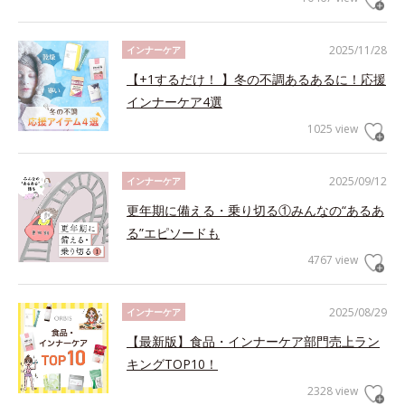
2025/11/28
インナーケア
【+1するだけ！ 】冬の不調あるあるに！応援
インナーケア4選
1025 view
2025/09/12
インナーケア
更年期に備える・乗り切る①みんなの“あるあ
る”エピソードも
4767 view
2025/08/29
インナーケア
【最新版】食品・インナーケア部門売上ラン
キングTOP10！
2328 view