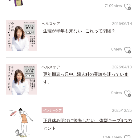
7109 view
ヘルスケア
2026/06/14
生理が半年も来ない…これって閉経？
0 view
ヘルスケア
2026/04/13
更年期真っ只中…婦人科の受診を迷っていま
す。
0 view
2025/12/25
インナーケア
正月休み明けに後悔しない！体型キープ3つの
ヒント
10467 view