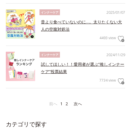
2025/01/07
インナーケア
昔より食べていないのに…。太りたくない大
人の空腹対処法
4493 view
2024/11/29
インナーケア
試してほしい！！愛用者が選ぶ“推しインナー
ケア”投票結果
7734 view
前へ
1
2
次へ
カテゴリで探す