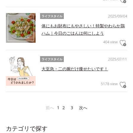
2025/09/04
ライフスタイル
体にもお財布にもやさしい！特製やわらか鶏
ハム｜今日のごはんは何にしよう
404 view
2025/07/11
ライフスタイル
大至急・二の腕だけ痩せたいです！
5178 view
前へ
1
2
3
次へ
カテゴリで探す