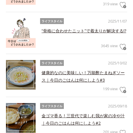
319 view
2025/11/07
ライフスタイル
“骨格に合わせたニット”で着太りが解決する!?
3645 view
2025/10/02
ライフスタイル
健康的なのに美味しい！万能酢たまねぎソー
ス｜今日のごはんは何にしよう#3
199 view
2025/09/18
ライフスタイル
金ゴマ香る！三世代で楽しむ我が家の冷や汁
｜今日のごはんは何にしよう#2
201 view