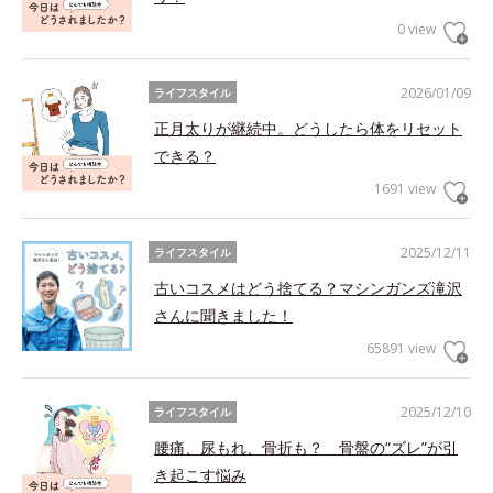
0 view
2026/01/09
ライフスタイル
正月太りが継続中。どうしたら体をリセット
できる？
1691 view
2025/12/11
ライフスタイル
古いコスメはどう捨てる？マシンガンズ滝沢
さんに聞きました！
65891 view
2025/12/10
ライフスタイル
腰痛、尿もれ、骨折も？ 骨盤の“ズレ”が引
き起こす悩み