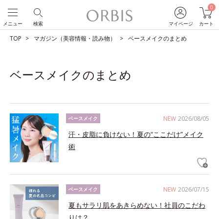
0
メニュー
検索
マイページ
カート
TOP
マガジン（美容情報・読み物）
ベースメイクのまとめ
ベースメイクのまとめ
NEW
2026/08/05
ベースメイク
汗・皮脂に負けない！夏の“ここだけ”メイク
術
NEW
2026/07/15
ベースメイク
夏もサラリ肌をあきらめない！社員のこだわ
りは？