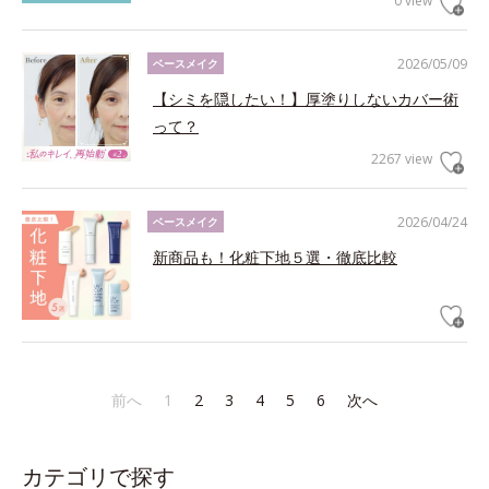
0 view
2026/05/09
ベースメイク
【シミを隠したい！】厚塗りしないカバー術
って？
2267 view
2026/04/24
ベースメイク
新商品も！化粧下地５選・徹底比較
前へ
1
2
3
4
5
6
次へ
カテゴリで探す