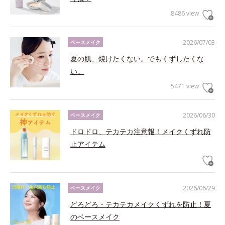
8486 view
2026/07/03
ベースメイク
夏の肌、焼けたくない。でもくずしたくな
い。
5471 view
2026/06/30
ベースメイク
ドロドロ、テカテカ注意報！メイクくずれ防
止アイテム
2026/06/29
ベースメイク
どろどろ・テカテカメイクくずれを防止！夏
のベースメイク