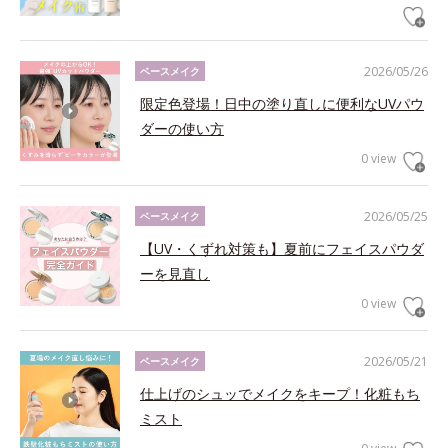
2026/05/26
ベースメイク
限定色登場！日中の塗り直しに便利なUVパウ
ダーの使い方
0 view
2026/05/25
ベースメイク
【UV・くずれ対策も】夏前にフェイスパウダ
ーを見直し
0 view
2026/05/21
ベースメイク
仕上げのシュッでメイクをキープ！化粧もち
ミスト