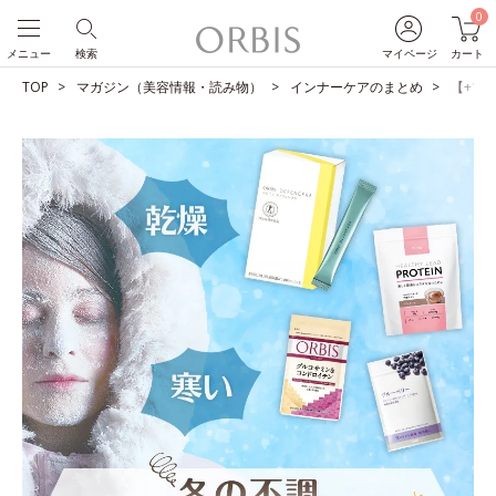
0
メニュー
検索
マイページ
カート
TOP
マガジン（美容情報・読み物）
インナーケアのまとめ
【+1