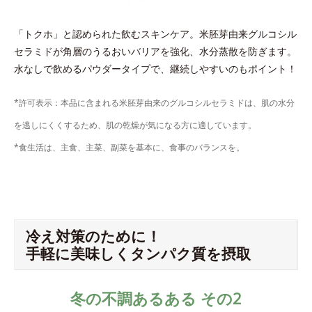
「トクホ」と認められた飲むスキンケア。米胚芽由来グルコシル
セラミドが角層のうるおいバリアを強化、水分蒸散を防ぎます。
水なしで飲めるパウダータイプで、継続しやすいのもポイント！
*許可表示：本品に含まれる米胚芽由来のグルコシルセラミドは、肌の水分
を逃しにくくするため、肌の乾燥が気になる方に適しています。
*食生活は、主食、主菜、副菜を基本に、食事のバランスを。
冷え対策のために！
手軽に美味しくタンパク質を摂取
冬の不調あるある その2