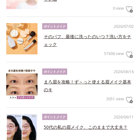
0 view
2026/07/02
ポイントメイク
そのパフ、最後に洗ったのいつ？洗い方をチ
ェック
57606 view
2026/06/16
ポイントメイク
まろ眉を攻略！ず～っと使える眉メイク基本
のキ
3051 view
2026/06/11
ポイントメイク
50代の私の眉メイク、このままで大丈夫？