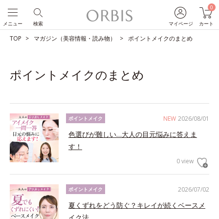
0
メニュー
検索
マイページ
カート
TOP
マガジン（美容情報・読み物）
ポイントメイクのまとめ
ポイントメイクのまとめ
NEW
2026/08/01
ポイントメイク
色選びが難しい…大人の目元悩みに答えま
す！
0 view
2026/07/02
ポイントメイク
夏くずれをどう防ぐ？キレイが続くベースメ
イク法