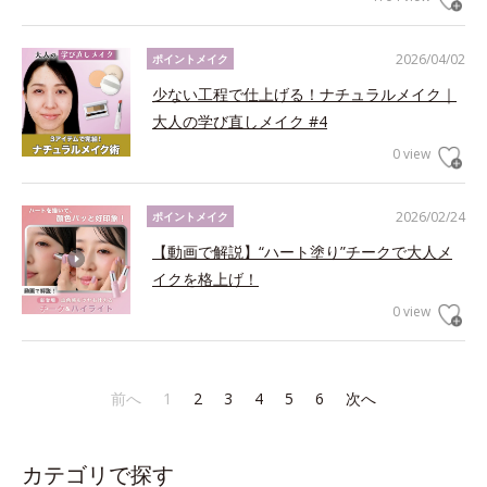
2026/04/02
ポイントメイク
少ない工程で仕上げる！ナチュラルメイク｜
大人の学び直しメイク #4
0 view
2026/02/24
ポイントメイク
【動画で解説】“ハート塗り”チークで大人メ
イクを格上げ！
0 view
前へ
1
2
3
4
5
6
次へ
カテゴリで探す