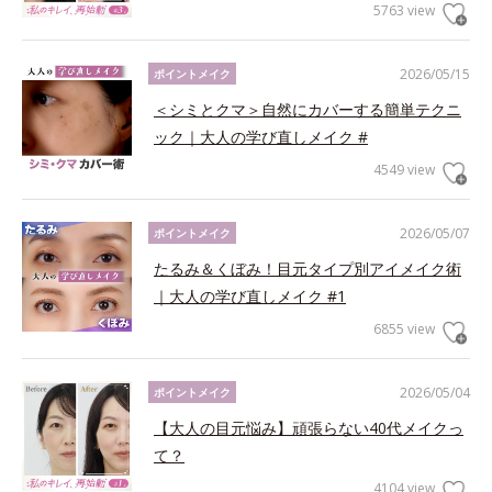
5763 view
2026/05/15
ポイントメイク
＜シミとクマ＞自然にカバーする簡単テクニ
ック｜大人の学び直しメイク #
4549 view
2026/05/07
ポイントメイク
たるみ＆くぼみ！目元タイプ別アイメイク術
｜大人の学び直しメイク #1
6855 view
2026/05/04
ポイントメイク
【大人の目元悩み】頑張らない40代メイクっ
て？
4104 view