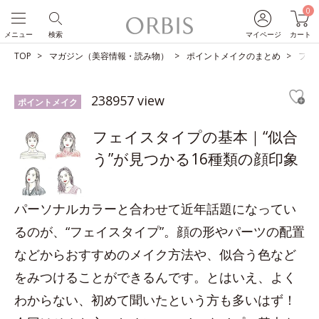
0
メニュー
検索
マイページ
カート
TOP
マガジン（美容情報・読み物）
ポイントメイクのまとめ
フェ
238957 view
ポイントメイク
フェイスタイプの基本｜“似合
う”が見つかる16種類の顔印象
パーソナルカラーと合わせて近年話題になってい
るのが、“フェイスタイプ”。顔の形やパーツの配置
などからおすすめのメイク方法や、似合う色など
をみつけることができるんです。とはいえ、よく
わからない、初めて聞いたという方も多いはず！