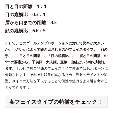
目と目の距離 1：1
目の縦横比 0.3：1
眉から口までの距離 3.3
顔の縦横比 6.6：5
そして、この
ゴールデンプロポーションに対して比率が大きい
か、小さいかによって導き出されるのがフェイスタイプ。「顔の
形」、「目と目の間隔」、「目の縦横比」、「眉と目の間隔」の
5つの要素から、子供顔・大人顔、直線・曲線という軸で判断し
ます
。オルビス独自開発のフェイスタイプ理論では16パターンに
分類されます。それぞれ印象が異なるため、洋服のテイストや髪
型、メイクの方法を工夫することで個性や魅力をより引き出すこ
とができますよ。
各フェイスタイプの特徴をチェック！