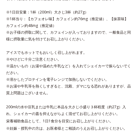
※1日目安量：1杯（200ml）大さじ3杯（約27g）
※1杯当り：【カフェオレ味】カフェイン約76mg（推定値）、【抹茶味】
カフェイン約48mg（推定値）
※お子様の摂取に関して、カフェインが入っておりますので、一般食品と同
様に摂取量に気を付けてお召し上がりください。
アイスでもホットでもおいしく召し上がれます。
※やけどに十分ご注意ください。
※温かいもの（お湯や温めた牛乳など）を入れてシェイカーで振らないでく
ださい。
※溶かしたプロテインを電子レンジで加熱しないでください。
※お湯や牛乳等を熱くしすぎると、沈殿、ダマになる恐れがありますが、品
質上問題はございません。
200mlの水や豆乳または牛乳に本品を大さじ小盛り３杯程度（約27g）入
れ、シェイカーの蓋を抑えながらよく混ぜてお召し上がりください。
栄養補助食品として、1日1食分を目安にお召し上がりください。
※妊娠・授乳中の方は、お医者様とご相談のうえお召し上がりください。