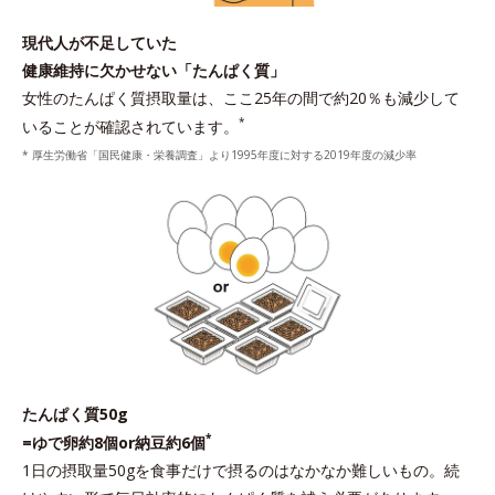
現代人が不足していた
健康維持に欠かせない「たんぱく質」
女性のたんぱく質摂取量は、ここ25年の間で約20％も減少して
*
いることが確認されています。
* 厚生労働省「国民健康・栄養調査」より1995年度に対する2019年度の減少率
たんぱく質50g
*
=ゆで卵約8個or納豆約6個
1日の摂取量50gを食事だけで摂るのはなかなか難しいもの。続