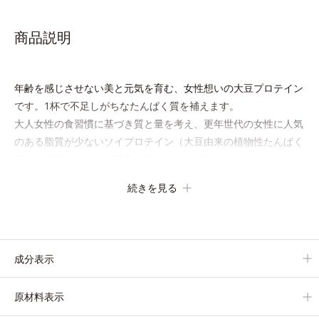
商品説明
年齢を感じさせない美と元気を育む、女性想いの大豆プロテイン
です。1杯で不足しがちなたんぱく質を補えます。
大人女性の食習慣に基づき質と量を考え、更年世代の女性に人気
のある脂質が少ないソイプロテイン（大豆由来の植物性たんぱく
質）を採用しました。吸収が穏やかで、腹持ちがいいのもポイン
トです。
続きを見る
体を作る材料であるたんぱく質12g(*1)をメインに、美を引き出
すコラーゲン5,000mgも配合。さらにリズムを支える鉄分やビタ
ミン6種(*2)、食物繊維など、女性が不足しがちな栄養素を豊富
に含み、大人女性の健康美を総合的に支えます。
成分表示
甘さ控えめのカフェオレ味、濃厚な抹茶味の2味展開。プロテイ
ン独特のにおいやクセが少なく、水に溶けやすいので、手軽にお
原材料表示
いしくたんぱく質を摂れます。