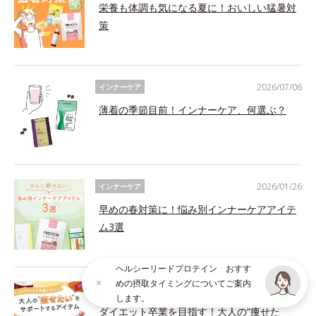
栄養も体調も気になる夏に！おいしい猛暑対
策
2026/07/06
インナーケア
薄着の季節目前！インナーケア、何選ぶ？
2026/01/26
インナーケア
早めの春対策に！悩み別インナーケアアイテ
ム3選
ヘルシーリードプロテイン おすす
めの摂取タイミングについてご案内
2026/01/22
インナーケア
します。
ダイエット卒業を目指す！大人の“痩せた