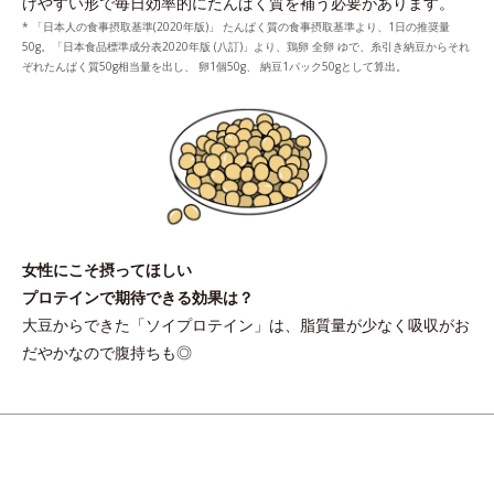
けやすい形で毎日効率的にたんぱく質を補う必要があります。
* 「日本人の食事摂取基準(2020年版)」 たんぱく質の食事摂取基準より、1日の推奨量
50g。「日本食品標準成分表2020年版 (八訂)」より、鶏卵 全卵 ゆで、糸引き納豆からそれ
ぞれたんぱく質50g相当量を出し、 卵1個50g、 納豆1パック50gとして算出。
女性にこそ摂ってほしい
プロテインで期待できる効果は？
大豆からできた「ソイプロテイン」は、脂質量が少なく吸収がお
だやかなので腹持ちも◎