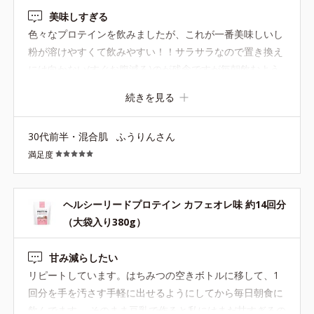
美味しすぎる
色々なプロテインを飲みましたが、これが一番美味しいし
粉が溶けやすくて飲みやすい！！サラサラなので置き換え
には向かない(すぐお腹減る)のが残念ですが毎朝飲むよう
にしてます。コラーゲンが入っているところも気に入って
続きを見る
ます。お気に入りの飲み方は水100牛乳か豆乳100に粉で
す。
30代前半・混合肌
ふうりんさん
満足度
ヘルシーリードプロテイン カフェオレ味 約14回分
（大袋入り380g）
甘み減らしたい
リピートしています。はちみつの空きボトルに移して、1
回分を手を汚さす手軽に出せるようにしてから毎日朝食に
飲んでます。 そのまま豆乳で作ると私にはまだ甘すぎるの