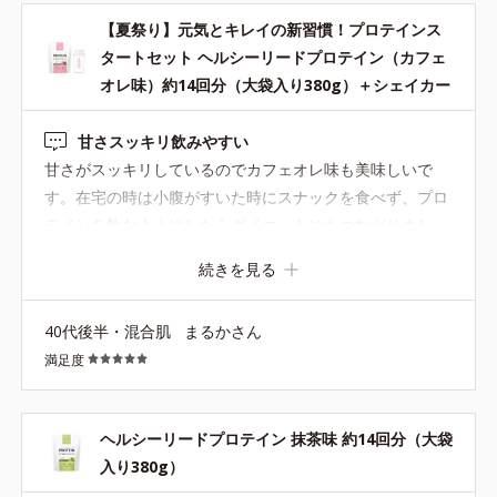
【夏祭り】元気とキレイの新習慣！プロテインス
タートセット ヘルシーリードプロテイン（カフェ
オレ味）約14回分（大袋入り380g）＋シェイカー
甘さスッキリ飲みやすい
甘さがスッキリしているのでカフェオレ味も美味しいで
す。在宅の時は小腹がすいた時にスナックを食べず、プロ
テインを飲むようにしたらダイエットにもつながりまし
た。 以前、専用のシェイカーではなく100均のボトルを使
続きを見る
っていましたが、粉がこぼれやすかったです。専用のシェ
イカーは口が広いので粉を入れやすくてこぼれにくいで
40代後半・混合肌
まるかさん
す。 また、ドラックストアなどにも売っているプロテイン
満足度
はシェイクしてもボトルの底にダマになってしまうことが
よくありましたが、ORBISのプロテインはすぐに溶けてく
れます。 プロテインを作る手間を感じさせないし、美味し
ヘルシーリードプロテイン 抹茶味 約14回分（大袋
いからリピートします。
入り380g）