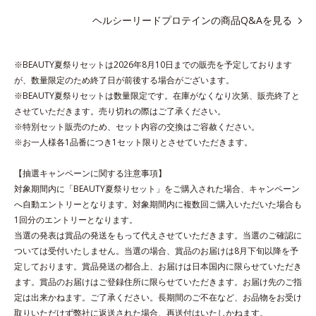
*1 1杯分（約27g）当り。コラーゲン含む。
ヘルシーリードプロテインの商品Q&Aを見る
*2 ビタミンB1、B2、B6、B12、ナイアシン、パントテン酸
※BEAUTY夏祭りセットは2026年8月10日までの販売を予定しております
各商品の詳しい情報は商品ページをご覧ください。
が、数量限定のため終了日が前後する場合がございます。
・BEAUTY夏祭りは、
こちら
※BEAUTY夏祭りセットは数量限定です。在庫がなくなり次第、販売終了と
させていただきます。売り切れの際はご了承ください。
※特別セット販売のため、セット内容の交換はご容赦ください。
※お一人様各1品番につき1セット限りとさせていただきます。
【抽選キャンペーンに関する注意事項】
対象期間内に「BEAUTY夏祭りセット」をご購入された場合、キャンペーン
へ自動エントリーとなります。対象期間内に複数回ご購入いただいた場合も
1回分のエントリーとなります。
当選の発表は賞品の発送をもって代えさせていただきます。当選のご確認に
ついては受付いたしません。当選の場合、賞品のお届けは8月下旬以降を予
定しております。賞品発送の都合上、お届けは日本国内に限らせていただき
ます。賞品のお届けはご登録住所に限らせていただきます。お届け先のご指
定は出来かねます。ご了承ください。長期間のご不在など、お品物をお受け
取りいただけず弊社に返送された場合、再送付はいたしかねます。