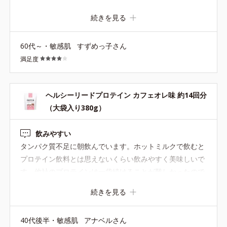
で、 最近はボトルコーヒーの無糖で作っています。 甘み
続きを見る
を後で調整できるように、無糖にしてもらえるとありがた
いです。
60代～・敏感肌
すずめっ子さん
満足度
ヘルシーリードプロテイン カフェオレ味 約14回分
（大袋入り380g）
飲みやすい
タンパク質不足に朝飲んでいます。ホットミルクで飲むと
プロテイン飲料とは思えないくらい飲みやすく美味しいで
す。他社のプロテインは一袋続けることが難しかったので
すが、これは溶けやすくザラつきもなく飲みやすいので何
続きを見る
度もリピートしています。
40代後半・敏感肌
アナベルさん