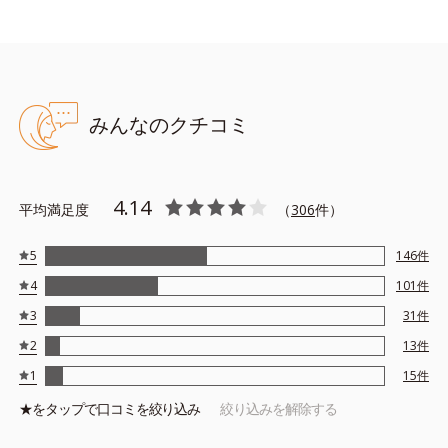
みんなのクチコミ
4.14
平均満足度
（
306
件）
5
146
件
4
101
件
3
31
件
2
13
件
1
15
件
★を
タップ
で口コミを絞り込み
絞り込みを解除する