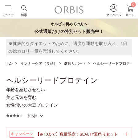
0
メニュー
検索
マイページ
カート
オルビス初めての方へ
公式通販だけの特別セット販売中！
※健康的なダイエットのために、適度な運動を取り入れ、1日
の総カロリー量を意識してください。
TOP
インナーケア（食品）
健康サポート
ヘルシーリードプロテイン
ヘルシーリードプロテイン
年齢を感じさせない
美と元気を育む
女性想いの大豆プロテイン
306件
【8/10まで】数量限定！BEAUTY夏祭りセット
キャンペーン