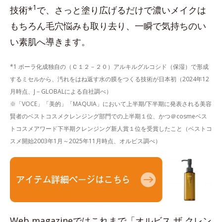
1
技術*
で、さっと塗り広げるだけで濃いメイクは
もちろん毛穴悩みも取り去り、一瞬で気持ちのい
い素肌へ導きます。
*1 ポーラ化成独自の（Ｃ１２－２０）アルキルグルコシド（保湿）で形成
するミセルから、汚れをはね返す水の膜をつくる技術が日本初（2024年12
月時点、J－GLOBALによる自社調べ）
※「VOCE」「美的」「MAQUIA」において上半期/下半期に発表される美容
賢者のベストコスメクレンジング部門での上半期１位、かつ＠cosmeベス
トコスメアワード下半期クレンジング新人賞１位を受賞したこと（ベストコ
スメ開始2003年1月～2025年11月時点、オルビス調べ）
Web magazineではこれまで「オルビス ザ クレン