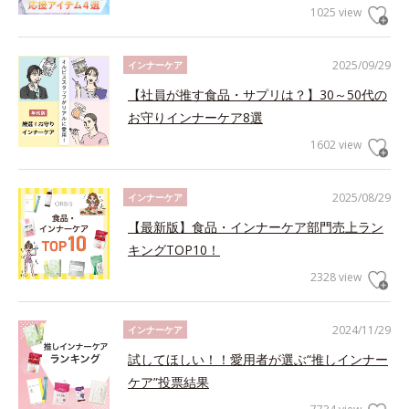
1025 view
2025/09/29
インナーケア
【社員が推す食品・サプリは？】30～50代の
お守りインナーケア8選
1602 view
2025/08/29
インナーケア
【最新版】食品・インナーケア部門売上ラン
キングTOP10！
2328 view
2024/11/29
インナーケア
試してほしい！！愛用者が選ぶ“推しインナー
ケア”投票結果