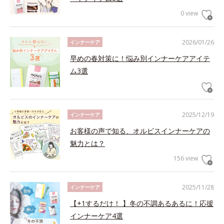
0 view
2026/01/26
インナーケア
早めの春対策に！悩み別インナーケアアイテ
ム3選
2025/12/19
インナーケア
お客様の声で知る、オルビスインナーケアの
魅力とは？
156 view
2025/11/28
インナーケア
【+1するだけ！ 】冬の不調あるあるに！応援
インナーケア4選