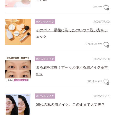
0 view
2026/07/02
ポイントメイク
そのパフ、最後に洗ったのいつ？洗い方をチ
ェック
57606 view
2026/06/16
ポイントメイク
まろ眉を攻略！ず～っと使える眉メイク基本
のキ
3051 view
2026/06/11
ポイントメイク
50代の私の眉メイク、このままで大丈夫？