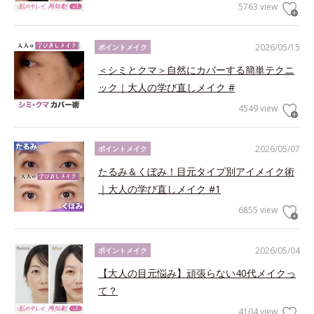
5763 view
2026/05/15
ポイントメイク
＜シミとクマ＞自然にカバーする簡単テクニ
ック｜大人の学び直しメイク #
4549 view
2026/05/07
ポイントメイク
たるみ＆くぼみ！目元タイプ別アイメイク術
｜大人の学び直しメイク #1
6855 view
2026/05/04
ポイントメイク
【大人の目元悩み】頑張らない40代メイクっ
て？
4104 view