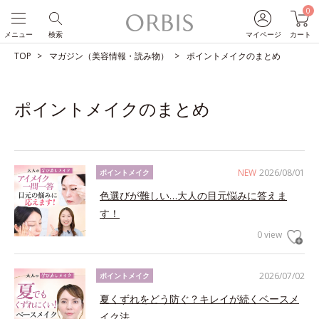
0
メニュー
検索
マイページ
カート
TOP
マガジン（美容情報・読み物）
ポイントメイクのまとめ
ポイントメイクのまとめ
NEW
2026/08/01
ポイントメイク
色選びが難しい…大人の目元悩みに答えま
す！
0 view
2026/07/02
ポイントメイク
夏くずれをどう防ぐ？キレイが続くベースメ
イク法