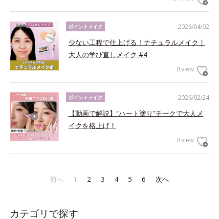
2026/04/02
ポイントメイク
少ない工程で仕上げる！ナチュラルメイク｜
大人の学び直しメイク #4
0 view
2026/02/24
ポイントメイク
【動画で解説】“ハート塗り”チークで大人メ
イクを格上げ！
0 view
前へ
1
2
3
4
5
6
次へ
カテゴリで探す