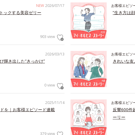
NEW
2026/07/17
お客様エピソ
トックする美容ゼリー
”生き方は
903 view
2026/03/13
お客様エピソ
び輝き出した“きっかけ”
きれいな友
0 view
2025/11/14
お客様エピソ
ドを｜お客様エピソード連載
反響600
ーリー
379 view