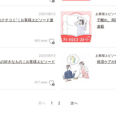
2025/08/12
お客様エピソ
のクチコミ”｜お客様エピソード連
子離れ、両
連載
403 view
2025/06/13
お客様エピソ
私の好きなもの｜お客様エピソード
保湿ケアが
417 view
前へ
1
2
次へ