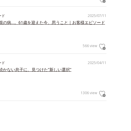
ード
2025/07/11
親の病…。61歳を迎えた今、思うこと｜お客様エピソード
566 view
ード
2025/04/11
続かない息子に、見つけた”新しい選択”
1306 view