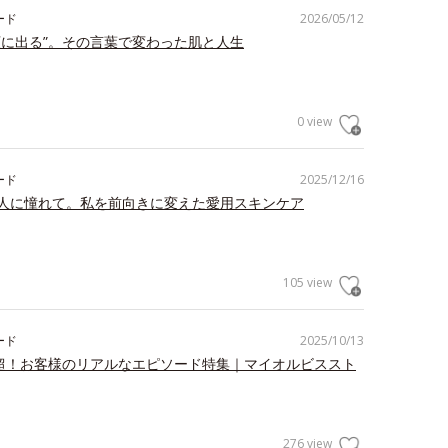
ード
2026/05/12
顔に出る”。その言葉で変わった肌と人生
0 view
ード
2025/12/16
人に憧れて。私を前向きに変えた愛用スキンケア
105 view
ード
2025/10/13
件超！お客様のリアルなエピソード特集｜マイオルビススト
276 view