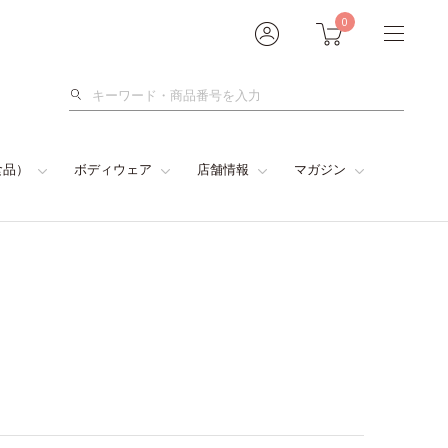
0
検
索
食品）
ボディウェア
店舗情報
マガジン