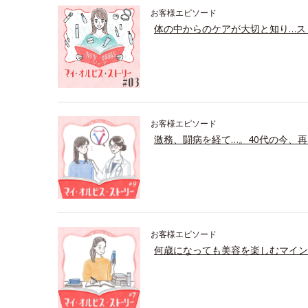
お客様エピソード
体の中からのケアが大切と知り…ス
お客様エピソード
激務、闘病を経て…。40代の今、再
お客様エピソード
何歳になっても美容を楽しむマイン