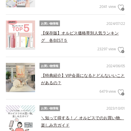
2041 view
2024/07/22
お買い物情報
【保存版】オルビス価格帯別人気ランキン
グ 各BEST５
23297 view
2024/06/05
お買い物情報
【特典紹介】VIP会員になるとどんないいこと
があるの？
6479 view
2023/10/01
お買い物情報
＼知って得する！／ オルビスでのお買い物、
楽しみ方ガイド