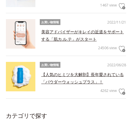
1467 view
2022/11/21
お買い物情報
美容アドバイザーがキレイの近道をサポート
する「肌カ.ル.テ」がスタート
24506 view
2022/06/28
お買い物情報
【人気のヒミツを大解剖】長年愛されている
「パウダーウォッシュプラス」！
4262 view
カテゴリで探す