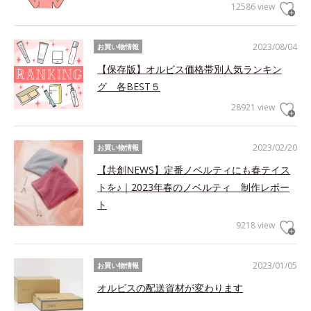
12586 view
2023/08/04
お買い物情報
【保存版】オルビス価格帯別人気ランキン
グ 各BEST５
28921 view
2023/02/20
お買い物情報
【共創NEWS】定番ノベルティにも春テイス
トを♪｜2023年春のノベルティ 制作レポー
ト
9218 view
2023/01/05
お買い物情報
オルビスの配送資材が変わります