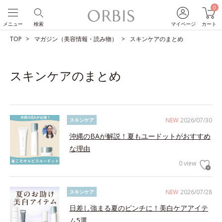
0
メニュー
検索
マイページ
カート
TOP
マガジン（美容情報・読み物）
スキンケアのまとめ
スキンケアのまとめ
NEW
2026/07/30
スキンケア
沖縄のBAが解説！夏もユードットがおすすめ
な理由
0 view
NEW
2026/07/28
スキンケア
日差し強まる夏のピンチに！美白ケアアイテ
ム5選