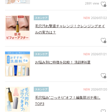
2891 view
NEW
2026/07/22
スキンケア
毛穴汚れ撃退チャレンジ！クレンジングオイ
ルの実力は？
NEW
2026/07/21
スキンケア
お悩み別に特徴を比較！ 洗顔料6選
NEW
2026/07/20
スキンケア
毛穴悩み”ごっそり”オフ！編集部ガチ推し
TOP3