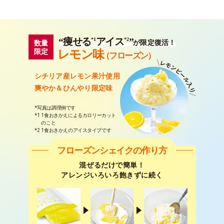
“痩せる
アイス
”
*1
*2
数量
が限定復活！
レモン
味
限定
（フローズン）
シチリア産レモン果汁使用
爽やか＆ひんやり限定味
*写真は調理例です
*1
1食おきかえによるカロリーカット
のこと
*2 1食おきかえのアイスタイプです
フローズンシェイクの作り方
混ぜるだけで簡単！
アレンジいろいろ飽きずに続く