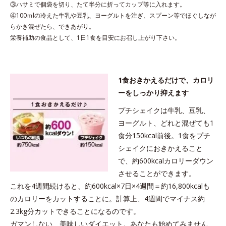
③ハサミで個袋を切り、たて半分に折ってカップ等に入れます。
④100ｍlの冷えた牛乳や豆乳、ヨーグルトを注ぎ、スプーン等でほぐしなが
らかき混ぜたら、できあがり。
栄養補助の食品として、1日1食を目安にお召し上がり下さい。
1食おきかえるだけで、カロリ
ーをしっかり抑えます
プチシェイクは牛乳、豆乳、
ヨーグルト、どれと混ぜても1
食分150kcal前後。1食をプチ
シェイクにおきかえること
で、約600kcalカロリーダウン
させることができます。
これを4週間続けると、約600kcal×7日×4週間＝約16,800kcalも
のカロリーをカットすることに。計算上、4週間でマイナス約
2.3kg分カットできることになるのです。
ガマンしない、美味しいダイエット。あなたも始めてみません