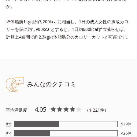
か。
※体脂肪1kgは約7,200kcalに相当し、1日の成人女性の摂取カロ
リーを仮に約1,900kcalとすると、1日約600kcalずつ減らせば、
計算上4週間で約2.3kgの体脂肪分のカロリーカットが可能です。
みんなのクチコミ
4.05
平均満足度
（
1,221
件）
5
529
件
4
426
件