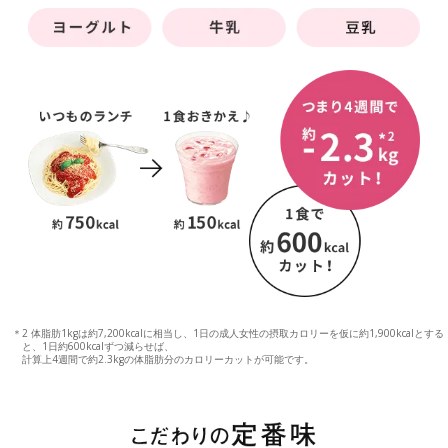
＊2 体脂肪1kgは約7,200kcalに相当し、1日の成人女性の摂取カロリーを仮に約1,900kcalとする
と、1日約600kcalずつ減らせば、
計算上4週間で約2.3kgの体脂肪分のカロリーカットが可能です。