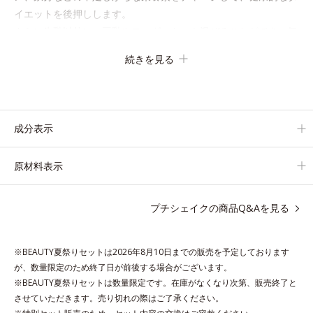
イエットを後押しします。
さらに牛乳以外に、豆乳やヨーグルトにも混ぜることができ、気
分や摂りたい栄養、空腹具合に合わせて食べ方のアレンジは自由
続きを見る
自在！
自然な果実の味を活かした美味しさで、ハッピーなダイエットを
目指します。
成分表示
* ビタミンA、B1、B2、B6、B12、C、D、E、ナイアシン、パ
ントテン酸、葉酸
原材料表示
各商品の詳しい情報は商品ページをご覧ください。
・BEAUTY夏祭りは、
こちら
プチシェイクの商品Q&Aを見る
※BEAUTY夏祭りセットは2026年8月10日までの販売を予定しております
が、数量限定のため終了日が前後する場合がございます。
※BEAUTY夏祭りセットは数量限定です。在庫がなくなり次第、販売終了と
させていただきます。売り切れの際はご了承ください。