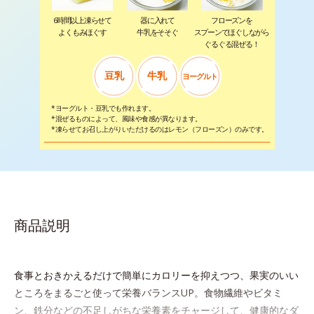
6時間以上凍らせて
器に入れて
フローズンを
よくもみほぐす
牛乳をそそぐ
スプーンでほぐしながら
ぐるぐる混ぜる！
豆乳
牛乳
ヨーグルト
*ヨーグルト・豆乳でも作れます。
*混ぜるものによって、風味や食感が異なります。
*凍らせてお召し上がりいただけるのはレモン（フローズン）のみです。
商品説明
食事とおきかえるだけで簡単にカロリーを抑えつつ、果実のいい
ところをまるごと使って栄養バランスUP。食物繊維やビタミ
ン、鉄分などの不足しがちな栄養素をチャージして、健康的なダ