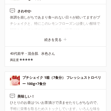
さわやか
体調を崩しがちであまり食べれない日々が続いてますがプ
チシェイクと、特にこのレモンフローズンは優しい酸味で
甘味もあってとてもおいしいです。猛暑にぴったりひんや
りで栄養もとれるのでありがたいです。売り切れる前にま
続きを見る
た購入させていただきます。
40代前半・混合肌
水色さん
満足度
プチシェイク 1箱（7食分） フレッシュストロベリ
ー 100g×7食分
美味しい！
ひとりのお昼はついお茶漬けで済ませたりしがちなので、
手軽に栄養を取るためストックしています。いろんな味を