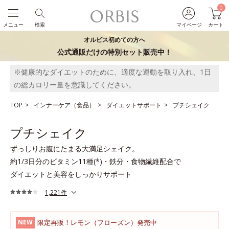
0
メニュー
検索
マイページ
カート
オルビス初めての方へ
公式通販だけの特別セット販売中！
※健康的なダイエットのために、適度な運動を取り入れ、1日
の総カロリー量を意識してください。
TOP
インナーケア（食品）
ダイエットサポート
プチシェイク
プチシェイク
ずっしりお腹にたまる大満足シェイク。
約1/3日分のビタミン11種(*)・鉄分・食物繊維配合で
ダイエットと美容をしっかりサポート
1,221件
限定再販！レモン（フローズン）発売中
NEW