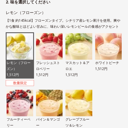
2. 味を選択してください
レモン（フローズン）
【1食 約145kcal】フローズンタイプ。シチリア産レモン果汁を使用。爽や
かな酸味とほどよい甘みに、味わい深いレモンピールの食感がアクセント
レモン（フロー
フレッシュスト
マスカット＆ア
ホワイトピーチ
ズン）
ロベリー
ロエ
1,512円
1,512円
1,512円
1,512円
数量限定
フルーティーベ
パイン＆マンゴ
グレープフルー
リー
ー
ツ＆レモン