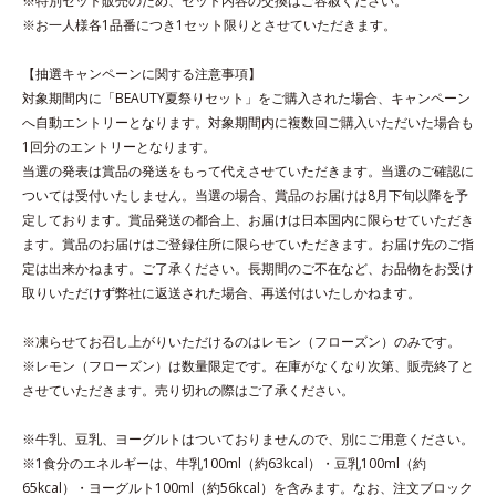
※特別セット販売のため、セット内容の交換はご容赦ください。
※お一人様各1品番につき1セット限りとさせていただきます。
【抽選キャンペーンに関する注意事項】
対象期間内に「BEAUTY夏祭りセット」をご購入された場合、キャンペーン
へ自動エントリーとなります。対象期間内に複数回ご購入いただいた場合も
1回分のエントリーとなります。
当選の発表は賞品の発送をもって代えさせていただきます。当選のご確認に
ついては受付いたしません。当選の場合、賞品のお届けは8月下旬以降を予
定しております。賞品発送の都合上、お届けは日本国内に限らせていただき
ます。賞品のお届けはご登録住所に限らせていただきます。お届け先のご指
定は出来かねます。ご了承ください。長期間のご不在など、お品物をお受け
取りいただけず弊社に返送された場合、再送付はいたしかねます。
※凍らせてお召し上がりいただけるのはレモン（フローズン）のみです。
※レモン（フローズン）は数量限定です。在庫がなくなり次第、販売終了と
させていただきます。売り切れの際はご了承ください。
※牛乳、豆乳、ヨーグルトはついておりませんので、別にご用意ください。
※1食分のエネルギーは、牛乳100ml（約63kcal）・豆乳100ml（約
65kcal）・ヨーグルト100ml（約56kcal）を含みます。なお、注文ブロック