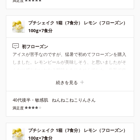
満足度
プチシェイク 1箱（7食分） レモン（フローズン）
100g×7食分
初フローズン
アイスが苦手なのですが、猛暑で初めてフローズンを購入
しました。レモンピールが美味しそう、と思いましたがそ
んなに感じないかな？酸味もありませんでした。牛乳で作
るとsweetsみたいでした。ヨーグルトと混ぜたら酸味が程
続きを見る
よくなりお腹にもたまります。豆乳は溶けにくいかな? 甘
酸っぱさを期待し3個購入しましたが、これはこれで美味
40代後半・敏感肌
ねんねこねこりんさん
しかったので、リピ予定です。人工甘味料が入ってなけれ
満足度
ば☆5。
プチシェイク 1箱（7食分） レモン（フローズン）
100g×7食分