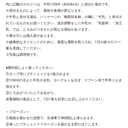
内に記載のカロリーは、牛乳100ml（約63kcal）と混ぜた場合です。
※混ぜるものによって、風味や食感が異なります。
※牛乳と混ぜる場合、パッケージの「種類別名称」の欄に「牛乳」と表示さ
れているものをお使いください。成分調整をした牛乳や、「乳飲料」「加工
乳」では、とろみのつきかたが異なる場合があります。
※痩せ方には個人差があります。
※健康的なダイエットのために、適度な運動を取り入れ、1日の総カロリー
量を意識してください。
※写真は調理例です。
●開封前によく振ってください。
①カップ等にプチシェイクを1袋入れます。
②100mlの冷えた牛乳や豆乳、ヨーグルトを注ぎ、スプーン等で手早くかき
混ぜます。
③とろみがついたらできあがり。
栄養補助の食品として、1日1食を目安にお召し上がりください。
＜フローズン＞
①個袋を寝かせた状態で、冷凍庫で6時間以上凍らせます。
②凍ったプチシェイクフローズンを袋のまま割りほぐします。