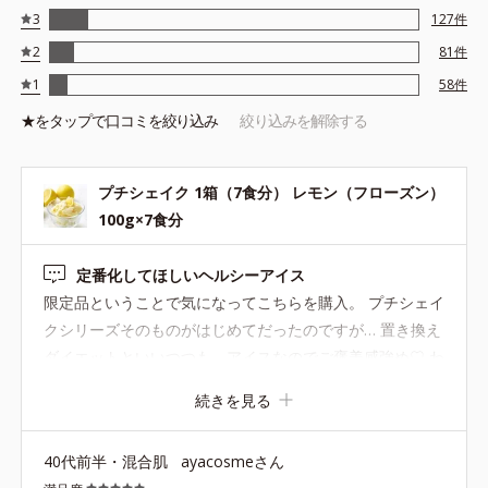
3
127
件
2
81
件
1
58
件
★を
タップ
で口コミを絞り込み
絞り込みを解除する
プチシェイク 1箱（7食分） レモン（フローズン）
100g×7食分
定番化してほしいヘルシーアイス
限定品ということで気になってこちらを購入。 プチシェイ
クシリーズそのものがはじめてだったのですが… 置き換え
ダイエットといいつつも、アイスなのでご褒美感強め♡ わ
りとずしっとお腹にたまってくれるので、美味しいアイス
続きを見る
を食べながらしっかりと空腹感を抑えてくれてる気がしま
す。 爽やかなレモン味もとっても美味しいので、年中食べ
40代前半・混合肌
ayacosmeさん
たいです。定番化希望♡