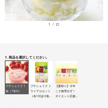
1
21
1. 商品を選択してください。
プチシェイク 1
プチシェイク ト
【夏祭り】今年
箱（7食分）
ライアルセット
こそ無理せず！
（各100g×3食
ダイエット応援
分）
セット