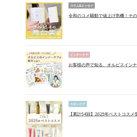
コラム&エッセイ
令和のコメ騒動で値上げ危機！その
インナーケア
お客様の声で知る、オルビスインナ
スキンケア
【累計54冠】2025年ベストコス