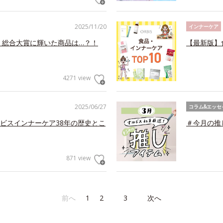
2025/11/20
インナーケア
！総合大賞に輝いた商品は…？！
【最新版】
4271 view
2025/06/27
コラム&エッセ
ビスインナーケア38年の歴史とこ
＃今月の推
871 view
前へ
1
2
3
次へ