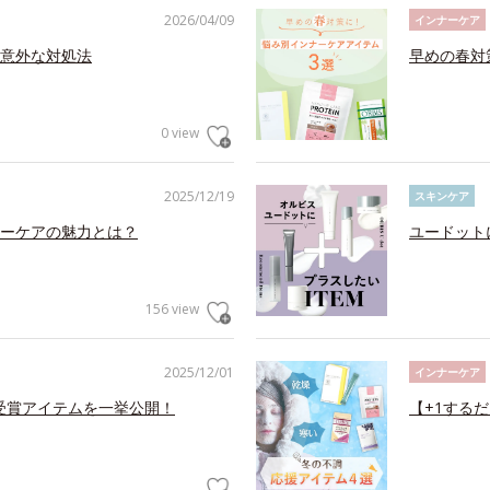
2026/04/09
インナーケア
意外な対処法
早めの春対
0 view
2025/12/19
スキンケア
ーケアの魅力とは？
ユードット
156 view
2025/12/01
インナーケア
メ受賞アイテムを一挙公開！
【+1する