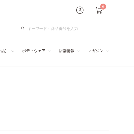
0
検
索
食品）
ボディウェア
店舗情報
マガジン