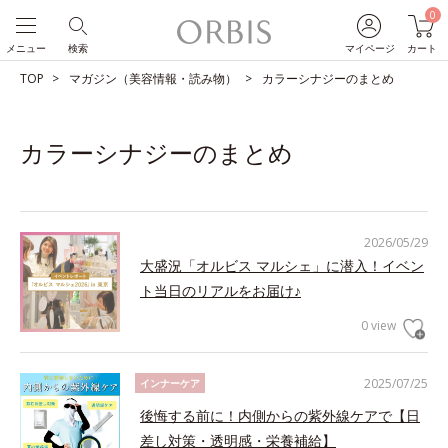
0
メニュー
検索
マイページ
カート
TOP
マガジン（美容情報・読み物）
カラーシナジーのまとめ
カラーシナジーのまとめ
2026/05/29
大盛況「オルビス マルシェ」に潜入！イベン
ト当日のリアルをお届け♪
0 view
2025/07/25
インナーケア
後悔する前に！内側からの紫外線ケアで【日
差し対策・透明感・栄養補給】