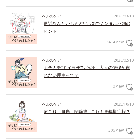
ヘルスケア
2026/03/10
最近なんだかしんどい…春のメンタル不調の
ヒント
2434 view
ヘルスケア
2026/02/10
カチカチ“ミイラ便”は危険！大人の便秘が侮
れない理由って？
0 view
ヘルスケア
2025/10/10
肩こり、腰痛、関節痛…これも更年期症状？
306 view