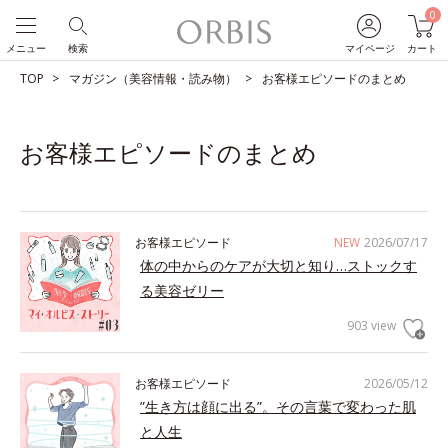
0
メニュー
検索
マイページ
カート
TOP
マガジン（美容情報・読み物）
お客様エピソードのまとめ
お客様エピソードのまとめ
お客様エピソード
NEW
2026/07/17
体の中からのケアが大切と知り…ストックす
る美容ゼリー
903 view
お客様エピソード
2026/05/12
”生き方は顔に出る”。その言葉で変わった肌
と人生