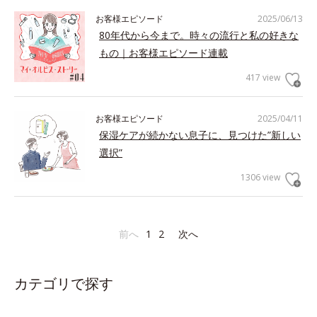
お客様エピソード
2025/06/13
80年代から今まで。時々の流行と私の好きな
もの｜お客様エピソード連載
417 view
お客様エピソード
2025/04/11
保湿ケアが続かない息子に、見つけた”新しい
選択”
1306 view
前へ
1
2
次へ
カテゴリで探す