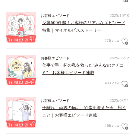
お客様エピソード
2025/10/13
反響600件超！お客様のリアルなエピソード
特集｜マイオルビスストーリー
276 view
お客様エピソード
2025/08/12
仕事で手一杯の私を救った“みんなのクチコ
ミ”｜お客様エピソード連載
403 view
お客様エピソード
2025/07/11
子離れ、両親の病…。61歳を迎えた今、思う
こと｜お客様エピソード連載
566 view