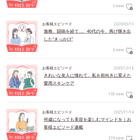
0 view
お客様エピソード
2026/03/13
激務、闘病を経て…。40代の今、再び輝き出
した“きっかけ”
0 view
お客様エピソード
2025/12/16
きれいな友人に憧れて。私を前向きに変えた
愛用スキンケア
105 view
お客様エピソード
2025/11/14
何歳になっても美容を楽しむマインドを｜お
客様エピソード連載
379 view