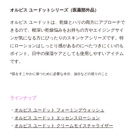
オルビス ユードットシリーズ（医薬部外品）
オルビス ユードットは、乾燥とハリの両方にアプローチで
きるので、根深い乾燥悩みをお持ちの方やエイジングサイ
ンが気になる方にぴったりのスキンケアシリーズです。特
にローションはしっとり感があるのにべたつきにくいのも
ポイント。日中の保湿ケアとしても使用しやすいアイテム
です。
*肌をすこやかに保つために必要な水分、油分などの巡りのこと
ラインナップ
・
オルビス ユードット フォーミングウォッシュ
・
オルビス ユードット エッセンスローション
・
オルビス ユードット クリームモイスチャライザー