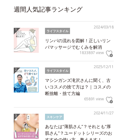
週間人気記事ランキング
2024/03/18
ライフスタイル
リンパの流れを図解！正しいリン
パマッサージでむくみを解消
1833897 view
2025/12/11
ライフスタイル
マシンガンズ滝沢さんに聞く、古
いコスメの捨て方は？｜コスメの
断捨離・捨て方編
65891 view
2024/11/27
スキンケア
あなたは“薄肌さん”？それとも“厚
肌さん”？ユードットシリーズのお
すすめの使い方、教えます！