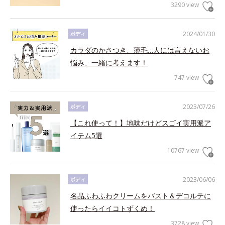
3290 view
2024/01/30
ボディ
カラダのかさつき、薄毛…人には言えないお
悩み、一緒に考えます！
747 view
2023/07/26
ボディ
【これ使って！】地味だけどスゴイ実用派ア
イテム5選
10767 view
2023/06/06
ボディ
名品ふわふわクリームをバスト＆デコルテに
使ったらイイコトずくめ！
3728 view