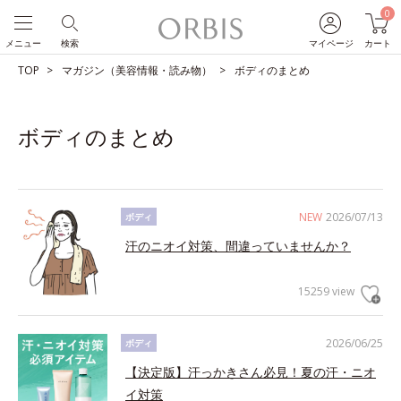
0
メニュー
検索
マイページ
カート
TOP
マガジン（美容情報・読み物）
ボディのまとめ
ボディのまとめ
NEW
2026/07/13
ボディ
汗のニオイ対策、間違っていませんか？
15259 view
2026/06/25
ボディ
【決定版】汗っかきさん必見！夏の汗・ニオ
イ対策