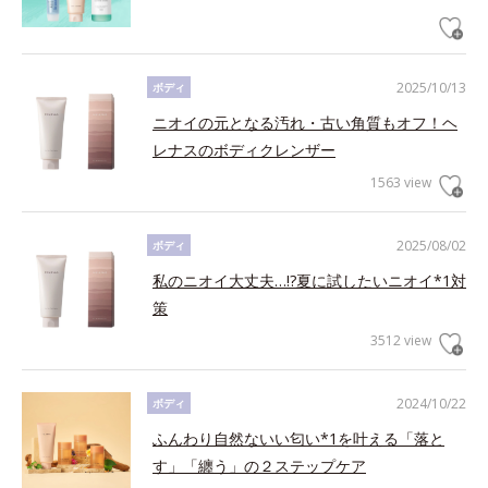
2025/10/13
ボディ
ニオイの元となる汚れ・古い角質もオフ！ヘ
レナスのボディクレンザー
1563 view
2025/08/02
ボディ
私のニオイ大丈夫…!?夏に試したいニオイ*1対
策
3512 view
2024/10/22
ボディ
ふんわり自然ないい匂い*1を叶える「落と
す」「纏う」の２ステップケア