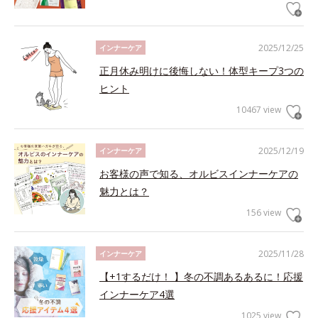
2025/12/25
インナーケア
正月休み明けに後悔しない！体型キープ3つの
ヒント
10467 view
2025/12/19
インナーケア
お客様の声で知る、オルビスインナーケアの
魅力とは？
156 view
2025/11/28
インナーケア
【+1するだけ！ 】冬の不調あるあるに！応援
インナーケア4選
1025 view