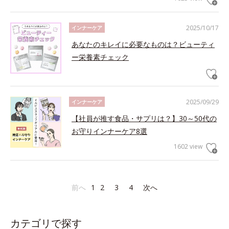
2025/10/17
インナーケア
あなたのキレイに必要なものは？ビューティ
ー栄養素チェック
2025/09/29
インナーケア
【社員が推す食品・サプリは？】30～50代の
お守りインナーケア8選
1602 view
前へ
1
2
3
4
次へ
カテゴリで探す