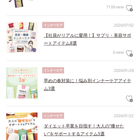
7109 view
2026/07/02
インナーケア
【社員がリアルに愛用！】サプリ・美容サポ
ートアイテム8選
0 view
2026/01/26
インナーケア
早めの春対策に！悩み別インナーケアアイテ
ム3選
2026/01/22
インナーケア
ダイエット卒業を目指す！大人の“痩せた
い”をサポートするアイテム5選