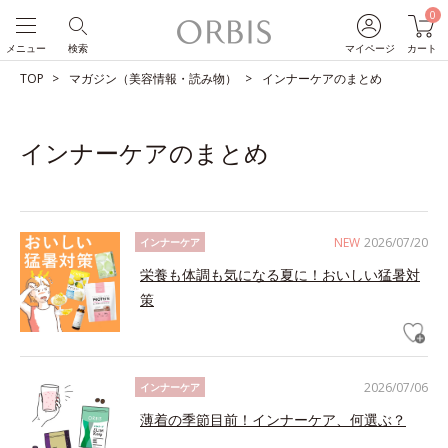
0
メニュー
検索
マイページ
カート
TOP
マガジン（美容情報・読み物）
インナーケアのまとめ
インナーケアのまとめ
NEW
2026/07/20
インナーケア
栄養も体調も気になる夏に！おいしい猛暑対
策
2026/07/06
インナーケア
薄着の季節目前！インナーケア、何選ぶ？