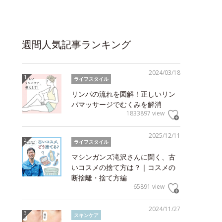
週間人気記事ランキング
2024/03/18
ライフスタイル
リンパの流れを図解！正しいリン
パマッサージでむくみを解消
1833897 view
2025/12/11
ライフスタイル
マシンガンズ滝沢さんに聞く、古
いコスメの捨て方は？｜コスメの
断捨離・捨て方編
65891 view
2024/11/27
スキンケア