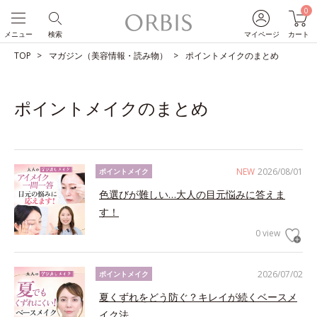
0
メニュー
検索
マイページ
カート
TOP
マガジン（美容情報・読み物）
ポイントメイクのまとめ
ポイントメイクのまとめ
NEW
2026/08/01
ポイントメイク
色選びが難しい…大人の目元悩みに答えま
す！
0 view
2026/07/02
ポイントメイク
夏くずれをどう防ぐ？キレイが続くベースメ
イク法