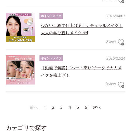
2026/04/02
ポイントメイク
少ない工程で仕上げる！ナチュラルメイク｜
大人の学び直しメイク #4
0 view
2026/02/24
ポイントメイク
【動画で解説】“ハート塗り”チークで大人メ
イクを格上げ！
0 view
前へ
1
2
3
4
5
6
次へ
カテゴリで探す