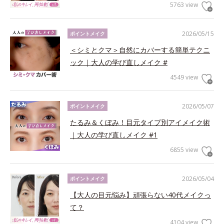
5763 view
2026/05/15
ポイントメイク
＜シミとクマ＞自然にカバーする簡単テクニ
ック｜大人の学び直しメイク #
4549 view
2026/05/07
ポイントメイク
たるみ＆くぼみ！目元タイプ別アイメイク術
｜大人の学び直しメイク #1
6855 view
2026/05/04
ポイントメイク
【大人の目元悩み】頑張らない40代メイクっ
て？
4104 view