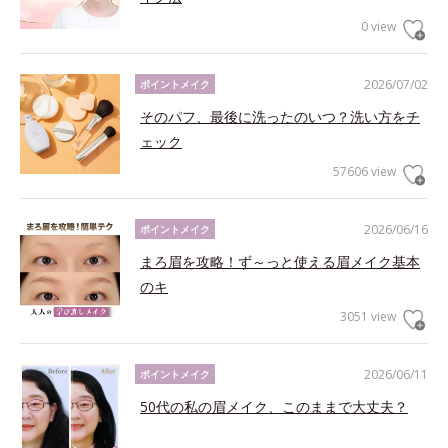
0 view
2026/07/02
ポイントメイク
そのパフ、最後に洗ったのいつ？洗い方をチ
ェック
57606 view
2026/06/16
ポイントメイク
まろ眉を攻略！ず～っと使える眉メイク基本
のキ
3051 view
2026/06/11
ポイントメイク
50代の私の眉メイク、このままで大丈夫？